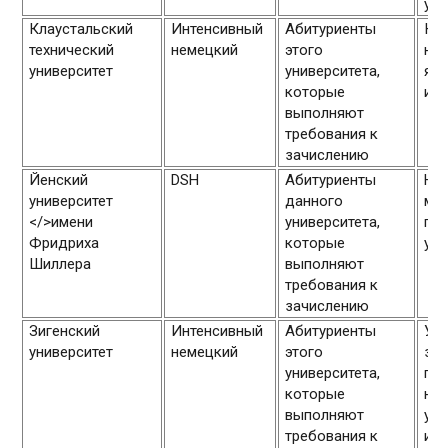
уни
Клаустальский
Интенсивный
Абитуриенты
Ку
технический
немецкий
этого
нач
университет
университета,
янв
которые
июл
выполняют
требования к
зачислению
Йенский
DSH
Абитуриенты
Нач
университет
данного
мо
</>имени
университета,
при
Фридриха
которые
уро
Шиллера
выполняют
требования к
зачислению
Зигенский
Интенсивный
Абитуриенты
Ус
университет
немецкий
этого
зач
университета,
пр
которые
не
выполняют
уто
требования к
инд