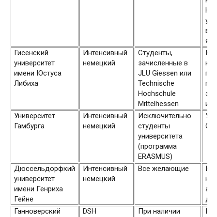
каж
Не
уро
вл
язы
Гисенский
Интенсивный
Студенты,
Кр
университет
немецкий
зачисленные в
кур
имени Юстуса
JLU Giessen или
пре
Либиха
Technische
под
Hochschule
эк
Mittelhessen
или
Университет
Интенсивный
Исключительно
Уро
Гамбурга
немецкий
студенты
С1
университета
(программа
ERASMUS)
Дюссельдорфкий
Интенсивный
Все желающие
Ку
университет
немецкий
нач
имени Генриха
апр
Гейне
дек
Ганноверский
DSH
При наличии
Ку