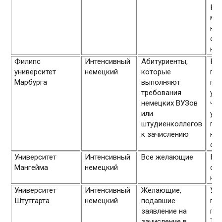
Ка
ме
нач
обу
нов
Филипс
Интенсивный
Абитуриенты,
Кур
университет
немецкий
которые
при
Марбурга
выполняют
по
требования
уро
немецких ВУЗов
час
или
уни
штудиенколлегов
при
к зачислению
нал
сер
Университет
Интенсивный
Все желающие
Ку
Мангейма
немецкий
сту
кру
Университет
Интенсивный
Желающие,
Уни
Штутгарта
немецкий
подавшие
пре
заявление на
под
зачисление в
Tes