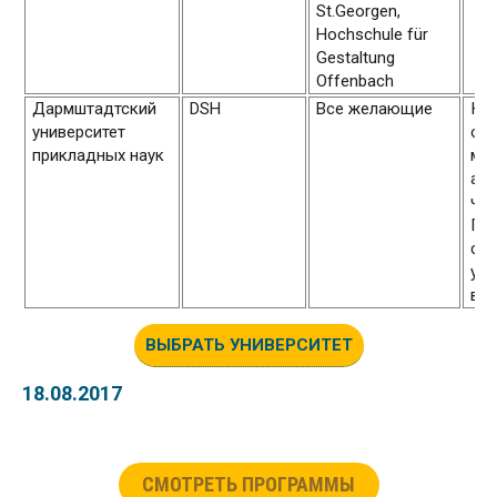
St.Georgen,
Hochschule für
Gestaltung
Offenbach
Дармштадтский
DSH
Все желающие
Кур
университет
око
прикладных наук
мес
ак
час
Пр
сту
уро
вы
ВЫБРАТЬ УНИВЕРСИТЕТ
18.08.2017
СМОТРЕТЬ ПРОГРАММЫ