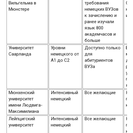
Вильгельма в
требования
Об
Мюнстере
немецких ВУЗов
нач
к зачислению и
и н
ранее изучали
язык 800
академчасов и
больше
Университет
Уровни
Доступно только
Бу
Саарланда
немецкого от
для
ма
А1 до С2
абитуриентов
до
ВУЗа
раз
уни
по
яз
Мюнхенский
Интенсивный
Все желающие
Ку
университет
немецкий
пр
имени Людвига-
кру
Максимилиана
Лейпцигский
Интенсивный
Все желающие
Ку
университет
немецкий
пр
кру