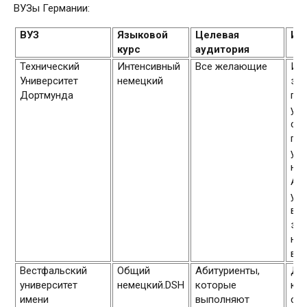
ВУЗы Германии:
ВУЗ
Языковой
Целевая
Ин
курс
аудитория
Технический
Интенсивный
Все желающие
Им
Университет
немецкий
зн
Дортмунда
пол
уж
сф
гру
уро
нем
А2,
узн
во
зач
не
в у
Вестфальский
Общий
Абитуриенты,
Дл
университет
немецкий.DSH
которые
кур
имени
выполняют
сем