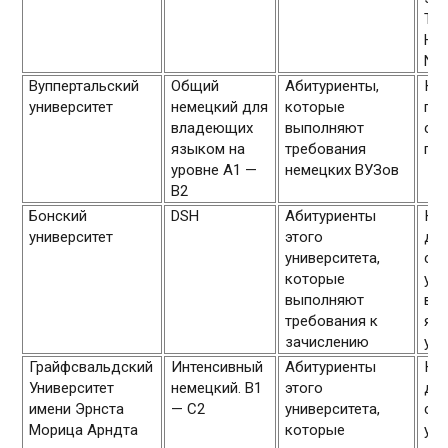
Tec
Hoc
Nür
Вуппертальский
Общий
Абитуриенты,
Ку
университет
немецкий для
которые
про
владеющих
выполняют
слу
языком на
требования
гру
уровне А1 —
немецких ВУЗов
В2
Бонский
DSH
Абитуриенты
К к
университет
этого
до
университета,
сту
которые
усл
выполняют
вл
требования к
яз
зачислению
уро
Грайфсвальдский
Интенсивный
Абитуриенты
К к
Университет
немецкий. B1
этого
до
имени Эрнста
— С2
университета,
сту
Морица Арндта
которые
усл