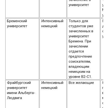
университет
уни
Ми
уро
Бременский
Интенсивный
Только для
Пр
университет
немецкий
студентов уже
дли
зачисленных в
сем
университет
уро
Бремена. При
зачислении
отдается
предпочтение
соискателям,
владеющим
немецким на
уровне В2-С1.
Фрайбургский
Интенсивный
Все желающие
Ку
университет
немецкий
про
имени Альберта-
вре
Людвига
мар
сен