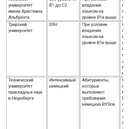
университет
B1 до С2
владения
про
имени Христиана
языком на
слу
Альбрехта
уровне В1и выше
гру
Трирский
DSH
При условии
Ку
университет
владения
пр
языком на
нес
уровне В1и выше
год
инт
нап
Дет
в у
инд
Технический
Интенсивный
Абитуриенты,
Ку
университет
немецкий
которые
нач
прикладных наук
выполняют
мар
в Нюрнберге
требования
Вс
немецких ВУЗов
слу
сд
экз
жел
зач