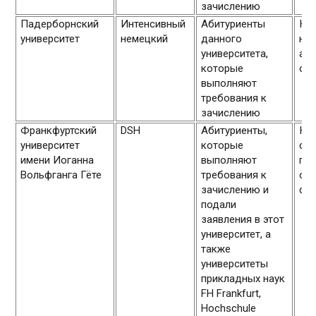
зачислению
Падерборнский
Интенсивный
Абитуриенты
Ку
университет
немецкий
данного
нач
университета,
апр
которые
окт
выполняют
требования к
зачислению
Франкфуртский
DSH
Абитуриенты,
Ку
университет
которые
с м
имени Иоганна
выполняют
по 
Вольфганга Гёте
требования к
окт
зачислению и
фе
подали
заявления в этот
университет, а
также
университеты
прикладных наук
FH Frankfurt,
Hochschule