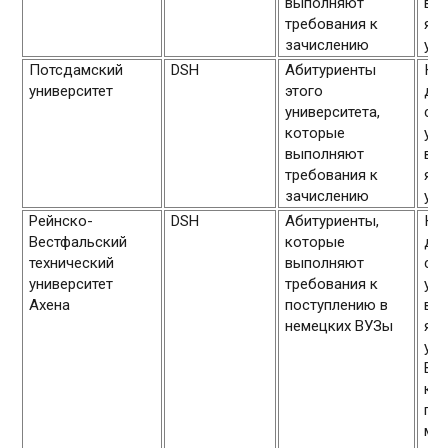
выполняют
вл
требования к
яз
зачислению
уро
Потсдамский
DSH
Абитуриенты
К к
университет
этого
до
университета,
сту
которые
усл
выполняют
вл
требования к
яз
зачислению
уро
Рейнско-
DSH
Абитуриенты,
К к
Вестфальский
которые
до
технический
выполняют
сту
университет
требования к
усл
Ахена
поступлению в
вл
немецких ВУЗы
яз
уро
В1.
кур
гар
мес