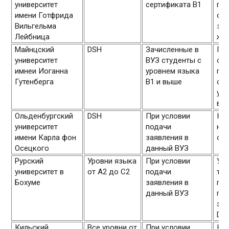
университет
сертификата В1
про
имени Готфрида
слу
Вильгельма
зая
Лейбница
же
Майнцский
DSH
Зачисленные в
При
университет
ВУЗ студенты с
отд
имнеи Иоганна
уровнем языка
пр
Гутенберга
В1 и выше
сту
уро
вы
Ольденбургский
DSH
При условии
Ку
университет
подачи
нач
имени Карла фон
заявления в
ок
Осецкого
данный ВУЗ
Рурский
Уровни языка
При условии
Уни
университет в
от А2 до С2
подачи
та
Бохуме
заявления в
пре
данный ВУЗ
под
экз
DaF
Кильский
Все уровни от
При условии
Ку