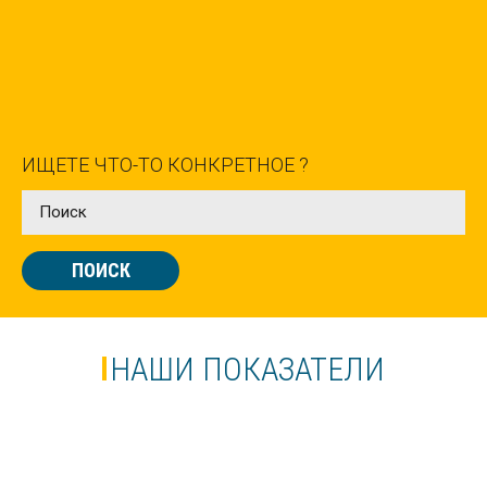
ЛОНДОНЕ
Лето
ИЩЕТЕ ЧТО-ТО КОНКРЕТНОЕ ?
ЛІТНІ КАНІКУЛИ В БАТІ
ПОИСК
Лето
ЛЕТНИЕ КАНИКУЛЫ НА МАЛЬТЕ,
ВАЛЛЕТТА | CAVENDISH SCHOOL
НАШИ ПОКАЗАТЕЛИ
Весна