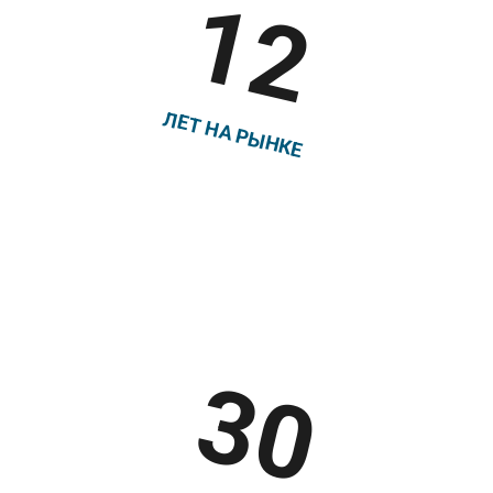
12
ВЕСЕННИЕ КАНИКУЛЫ В АНГЛИИ,
ЛОНДОН, DAVID GAME COLLEGE
ЛЕТ НА РЫНКЕ
Весна
ВЕСЕННИЕ КАНИКУЛЫ В АНГЛИИ,
БРЭДФИЛД | BRADFIELD COLLEGE
Зима
ЗИМНИЕ КАНИКУЛЫ С
30
ИЗУЧЕНИЕМ АНГЛИЙСКОГО
ЯЗЫКА В МЕКСИКЕ