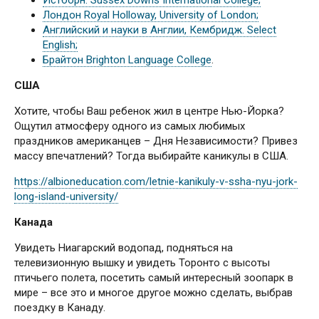
Истборн. Sussex Downs International College;
Лондон Royal Holloway, University of London;
Английский и науки в Англии, Кембридж. Select
English;
Брайтон Brighton Language College
.
США
Хотите, чтобы Ваш ребенок жил в центре Нью-Йорка?
Ощутил атмосферу одного из самых любимых
праздников американцев – Дня Независимости? Привез
массу впечатлений? Тогда выбирайте каникулы в США.
https://albioneducation.com/letnie-kanikuly-v-ssha-nyu-jork-
long-island-university/
Канада
Увидеть Ниагарский водопад, подняться на
телевизионную вышку и увидеть Торонто с высоты
птичьего полета, посетить самый интересный зоопарк в
мире – все это и многое другое можно сделать, выбрав
поездку в Канаду.