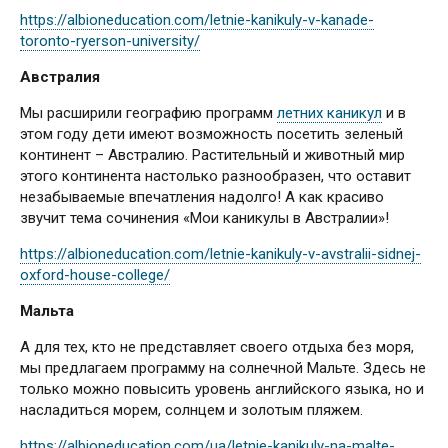
https://albioneducation.com/letnie-kanikuly-v-kanade-
toronto-ryerson-university/
Австралия
Мы расширили географию программ
летних каникул
и в
этом году дети имеют возможность посетить зеленый
континент – Австралию. Растительный и животный мир
этого континента настолько разнообразен, что оставит
незабываемые впечатления надолго! А как красиво
звучит тема сочинения «Мои каникулы в Австралии»!
https://albioneducation.com/letnie-kanikuly-v-avstralii-sidnej-
oxford-house-college/
Мальта
А для тех, кто не представляет своего отдыха без моря,
мы предлагаем программу на солнечной Мальте. Здесь не
только можно повысить уровень английского языка, но и
насладиться морем, солнцем и золотым пляжем.
https://albioneducation.com/ua/letnie-kanikuly-na-malte-