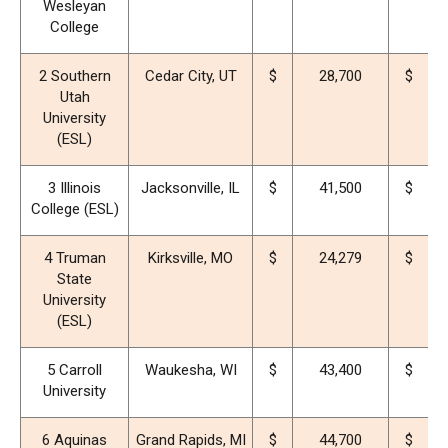
Wesleyan
College
2 Southern
Cedar City, UT
$
28,700
$
1
Utah
University
(ESL)
3 Illinois
Jacksonville, IL
$
41,500
$
2
College (ESL)
4 Truman
Kirksville, MO
$
24,279
$
8
State
University
(ESL)
5 Carroll
Waukesha, WI
$
43,400
$
2
University
6 Aquinas
Grand Rapids, MI
$
44,700
$
2