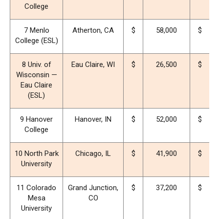
College
7 Menlo
Atherton, CA
$
58,000
$
3
College (ESL)
8 Univ. of
Eau Claire, WI
$
26,500
$
6
Wisconsin —
Eau Claire
(ESL)
9 Hanover
Hanover, IN
$
52,000
$
2
College
10 North Park
Chicago, IL
$
41,900
$
1
University
11 Colorado
Grand Junction,
$
37,200
$
1
Mesa
CO
University