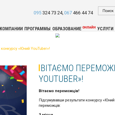
095
324 73 24
067
466 44 74
ОНЛАЙН
 КОМПАНИИ
ПРОГРАММЫ
ОБРАЗОВАНИЕ
УСЛУГИ
 конкурсу «Юний YouTuber»!
ВІТАЄМО ПЕРЕМОЖ
YOUTUBER»!
Вітаємо переможців!
Підсумувавши результати конкурсу «Юний 
переможців:
3 місце