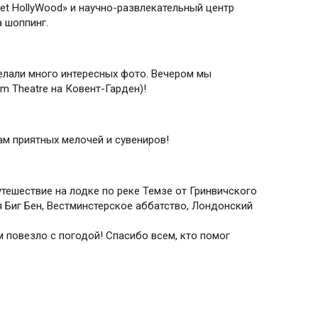
net HollyWood» и научно-развлекательный центр
на шоппинг.
елали много интересных фото. Вечером мы
um Theatre на Ковент-Гарден)!
ам приятных мелочей и сувениров!
тешествие на лодке по реке Темзе от Гринвичского
 Биг Бен, Вестминстерское аббатство, Лондонский
 повезло с погодой! Спасибо всем, кто помог