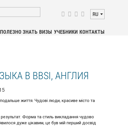
RU
ПОЛЕЗНО ЗНАТЬ
ВИЗЫ
УЧЕБНИКИ
КОНТАКТЫ
ЫКА В BBSI, АНГЛИЯ
15
е подальше життя. Чудові люди, красиве місто та
й результат. Форма та стиль викладання чудово
иявилося дуже цікавим, це був мій перший досвід