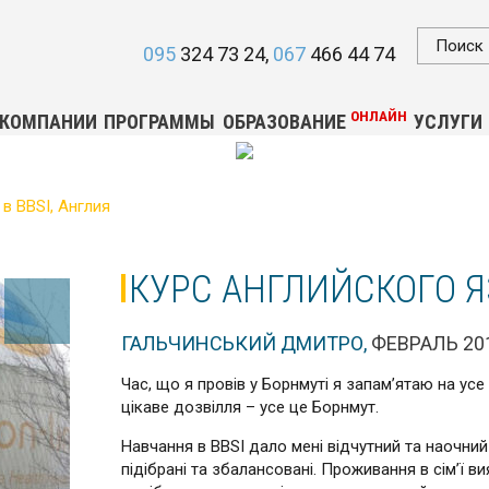
095
324 73 24
067
466 44 74
ОНЛАЙН
 КОМПАНИИ
ПРОГРАММЫ
ОБРАЗОВАНИЕ
УСЛУГИ
в BBSI, Англия
КУРС АНГЛИЙСКОГО ЯЗ
ГАЛЬЧИНСЬКИЙ ДМИТРО,
ФЕВРАЛЬ 20
Час, що я провів у Борнмуті я запам’ятаю на ус
цікаве дозвілля – усе це Борнмут.
Навчання в BBSI дало мені відчутний та наочни
підібрані та збалансовані. Проживання в сім’ї в