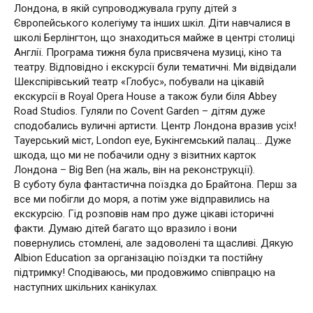
Лондона, в якій супроводжувала групу дітей з
Європейського колегіуму та інших шкіл. Діти навчалися в
школі Берлінгтон, що знаходиться майже в центрі столиці
Англії. Програма тижня була присвячена музиці, кіно та
театру. Відповідно і екскурсії були тематичні. Ми відвідали
Шекспірівський театр «Глобус», побували на цікавій
екскурсії в Royal Opera House а також були біля Abbey
Road Studios. Гуляли по Covent Garden – дітям дуже
сподобались вуличні артисти. Центр Лондона вразив усіх!
Тауерський міст, London eye, Букінгемський палац… Дуже
шкода, що ми не побачили одну з візитних карток
Лондона – Big Ben (на жаль, він на реконструкції).
В суботу була фантастична поїздка до Брайтона. Перш за
все ми побігли до моря, а потім уже відправились на
екскурсію. Гід розповів нам про дуже цікаві історичні
факти. Думаю дітей багато що вразило і вони
повернулись стомлені, але задоволені та щасливі. Дякую
Albion Education за організацію поїздки та постійну
підтримку! Сподіваюсь, ми продовжимо співпрацю на
наступних шкільних канікулах.