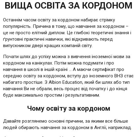
ВИЩА ОСВІТА ЗА КОРДОНОМ
Останнім часом освіту за кордоном набирає стрімку
популярність. Причина в тому, що навчання за кордоном –
це не просто елітний диплом. Це глибокі теоретичні знання і
ґрунтовні практичні навички, які відкривають перед
випускником двері кращих компаній світу.
Почати шлях до успіху можна з вивчення іноземної мови за
кордоном на канікулах. Потім можна подумати і про
навчання в школі в іншій країні … А маючи сертифікат про
середню освіту за кордоном, вступу до іноземного ВНЗ стає
набагато простіше. З Albion Education, який би шлях або тип
навчання Ви не обрали, весь процес від початку і до кінця
буде максимально простим і результативним.
Чому освіту за кордоном
Давайте розглянемо основні причини, за якими все більше
людей обирають навчання за кордоном в Англії, наприклад.