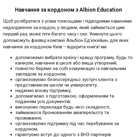
Навчання за кордоном з Albion Education
Щоб розібратися з усіма тонкощами і підводними каменями
надходження за кордон, у людини, який займається цим
перший раз, може піти багато часу і сил. Уникнути цього
допоможуть фахівці компанії Альбіон Ед’юкейшн, для яких
навчання за кордоном Київ – відкрита книга! ми:
допоможемо вибрати країну і кращу програму, будь то
канікули, навчання в школі або вища утворений;
повністю беремо на собі комунікацію із навчальним
закладом за кордоном;
організовуємо безпосередньо зустріч клієнта з
представником школи чи університету;
надаємо візову підтримку;
допомагаємо з підготовкою, оформленням та
поданням усіх документів;
виконуємо переклади будь-якої складності;
займаємося бронюванням авіаперельоту та
проживання;
організовуємо підтримку під час перебування за
кордоном;
гарантуємо вступ до одного з ВНЗ-партнерів.