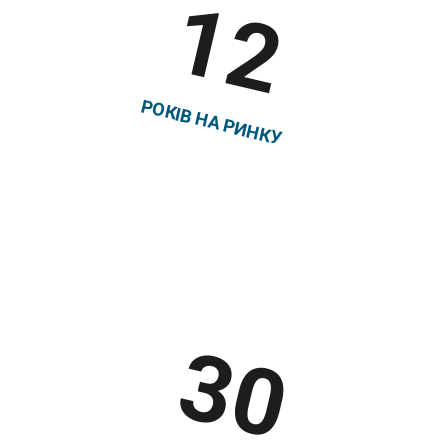
12
ВЕСНЯНІ КАНІКУЛИ У АНГЛІЇ,
ЛОНДОН, DAVID GAME COLLEGE
РОКІВ НА РИНКУ
Весна
ВЕСНЯНІ КАНІКУЛИ В АНГЛІЇ,
БРЕДФІЛД | BRADFIELD COLLEGE
Зима
ЗИМОВІ КАНІКУЛИ З ВИВЧЕННЯМ
30
АНГЛІЙСЬКОЇ МОВИ У МЕКСИЦІ