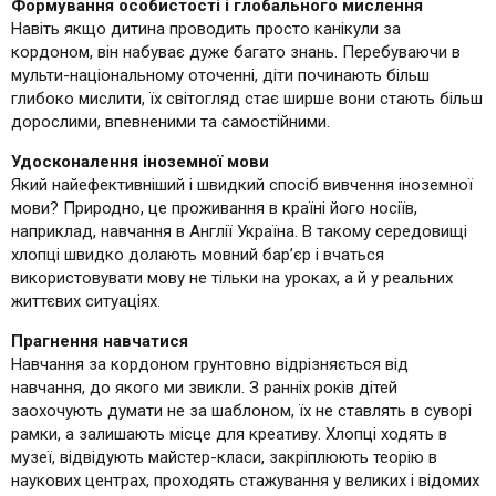
Формування особистості і глобального мислення
Навіть якщо дитина проводить просто канікули за
кордоном, він набуває дуже багато знань. Перебуваючи в
мульти-національному оточенні, діти починають більш
глибоко мислити, їх світогляд стає ширше вони стають більш
дорослими, впевненими та самостійними.
Удосконалення іноземної мови
Який найефективніший і швидкий спосіб вивчення іноземної
мови? Природно, це проживання в країні його носіїв,
наприклад, навчання в Англії Україна. В такому середовищі
хлопці швидко долають мовний бар’єр і вчаться
використовувати мову не тільки на уроках, а й у реальних
життєвих ситуаціях.
Прагнення навчатися
Навчання за кордоном грунтовно відрізняється від
навчання, до якого ми звикли. З ранніх років дітей
заохочують думати не за шаблоном, їх не ставлять в суворі
рамки, а залишають місце для креативу. Хлопці ходять в
музеї, відвідують майстер-класи, закріплюють теорію в
наукових центрах, проходять стажування у великих і відомих