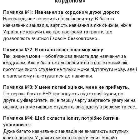
кордоном»
Помилка №1: Навчання за кордоном дуже дорого
Насправді, все залежить від університету. Є багато
навчальних закладів, вартість навчання в яких нижче, ніж в
Україні, не кажучи вже про програми та гранти, що
дозволяють вчитися і зовсім безкоштовно.
Помилка №2: Я погано знаю іноземну мову
Так, знання мови – обов’язкова вимога для навчання за
кордоном. Але у багатьох університетів є підготовчий рік,
протягом якого студент не тільки може підтягнути мову, але і
в загальному підготуватися до навчання.
Помилка №3: ​​У мене погані оцінки, мене не приймуть.
По-перше, багато ВНЗ пропонують підготовчі курси, по-
друге є університети, які в першу чергу звертають увагу не на
оцінки, а на мотивацію студента, викладену в резюме та есе.
Помилка №4: Щоб скласти іспит, потрібно їхати в
університет
Дуже багато навчальних закладів не вимагають вступних
іспитів зовсім. У деяких можна скласти іспит онлайн.