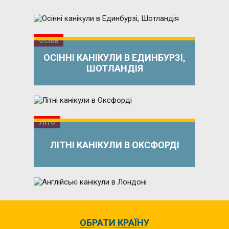
Осінь
ОСІННІ КАНІКУЛИ В ЕДИНБУРЗІ,
ШОТЛАНДІЯ
Літо
ЛІТНІ КАНІКУЛИ В ОКСФОРДІ
Літо
ОБРАТИ КРАЇНУ
АНГЛІЙСЬКІ КАНІКУЛИ В ЛОНДОНІ