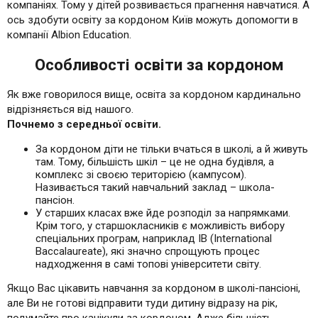
компаніях. Тому у дітей розвивається прагнення навчатися. А
ось здобути освіту за кордоном Київ можуть допомогти в
компанії Albion Education.
Особливості освіти за кордоном
Як вже говорилося вище, освіта за кордоном кардинально
відрізняється від нашого.
Почнемо з середньої освіти.
За кордоном діти не тільки вчаться в школі, а й живуть
там. Тому, більшість шкіл – це не одна будівля, а
комплекс зі своєю територією (кампусом).
Називається такий навчальний заклад – школа-
пансіон.
У старших класах вже йде розподіл за напрямками.
Крім того, у старшокласників є можливість вибору
спеціальних програм, наприклад IB (International
Baccalaureate), які значно спрощують процес
надходження в самі топові університети світу.
Якщо Вас цікавить навчання за кордоном в школі-пансіоні,
але Ви не готові відправити туди дитину відразу на рік,