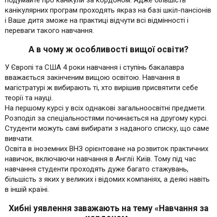
подумайте про канікули за кордоном. Адже більшість
канікулярних програм проходять якраз на базі шкіл-пансіонів
і Ваше дитя зможе на практиці відчути всі відмінності і
переваги такого навчання.
А в чому ж особливості вищої освіти?
У Європі та США 4 роки навчання і ступінь бакалавра
вважається закінченим вищою освітою. Навчання в
магістратурі ж вибирають ті, хто вирішив присвятити себе
теорії та науці.
На першому курсі у всіх однакові загальноосвітні предмети.
Розподіл за спеціальностями починається на другому курсі.
Студенти можуть самі вибирати з наданого списку, що саме
вивчати.
Освіта в іноземних ВНЗ орієнтоване на розвиток практичних
навичок, включаючи навчання в Англії Київ. Тому під час
навчання студенти проходять дуже багато стажувань,
більшість з яких у великих і відомих компаніях, а деякі навіть
в іншій країні.
Хибні уявлення заважають на тему «Навчання за