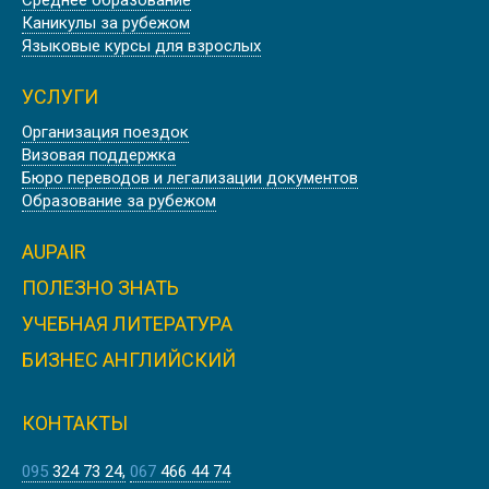
ЛЕТНИЕ КАНИКУЛЫ В ОКСФОРДЕ
Каникулы за рубежом
Языковые курсы для взрослых
УСЛУГИ
Организация поездок
Лето
Визовая поддержка
АНГЛИЙСКИЕ КАНИКУЛЫ В
Бюро переводов и легализации документов
ЛОНДОНЕ
Образование за рубежом
AUPAIR
ПОЛЕЗНО ЗНАТЬ
Лето
УЧЕБНАЯ ЛИТЕРАТУРА
ЛІТНІ КАНІКУЛИ В БАТІ
БИЗНЕС АНГЛИЙСКИЙ
КОНТАКТЫ
095
324 73 24
067
466 44 74
Лето