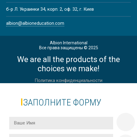
ЛЕТНИЕ КАНИКУЛЫ НА МАЛЬТЕ,
б-р Л. Украинки 34, корп. 2, оф. 32, г. Киев
ВАЛЛЕТТА | CAVENDISH SCHOOL
albion@albioneducation.com
Albion International
Весна
Все права защищены © 2025
We are all the products of the
ВЕСЕННИЕ КАНИКУЛЫ В
ЙОРКШИРЕ
choices we make!
Политика конфиденциальности
Весна
ЗАПОЛНИТЕ ФОРМУ
ВЕСЕННИЕ КАНИКУЛЫ В АНГЛИИ,
ЛОНДОН, DAVID GAME COLLEGE