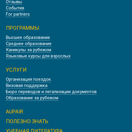
ЭДИНБУРГЕ, ШОТЛАНДИЯ
Отзывы
События
For partners
ПРОГРАММЫ
Лето
Высшее образование
Среднее образование
ЛЕТНИЕ КАНИКУЛЫ В ОКСФОРДЕ
Каникулы за рубежом
Языковые курсы для взрослых
УСЛУГИ
Организация поездок
Лето
Визовая поддержка
АНГЛИЙСКИЕ КАНИКУЛЫ В
Бюро переводов и легализации документов
ЛОНДОНЕ
Образование за рубежом
AUPAIR
ПОЛЕЗНО ЗНАТЬ
Лето
УЧЕБНАЯ ЛИТЕРАТУРА