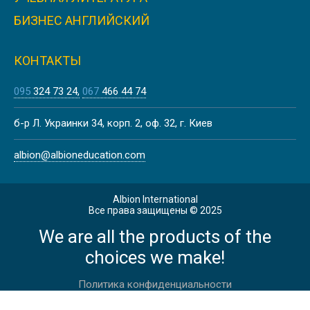
ЛІТНІ КАНІКУЛИ В БАТІ
БИЗНЕС АНГЛИЙСКИЙ
КОНТАКТЫ
095
324 73 24
067
466 44 74
Лето
ЛЕТНИЕ КАНИКУЛЫ НА МАЛЬТЕ,
б-р Л. Украинки 34, корп. 2, оф. 32, г. Киев
ВАЛЛЕТТА | CAVENDISH SCHOOL
albion@albioneducation.com
Albion International
Весна
Все права защищены © 2025
We are all the products of the
ВЕСЕННИЕ КАНИКУЛЫ В
ЙОРКШИРЕ
choices we make!
Политика конфиденциальности