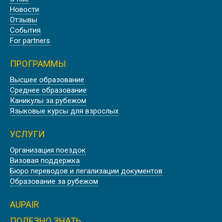
ОСЕННИЕ КАНИКУЛЫ В
Новости
ЭДИНБУРГЕ, ШОТЛАНДИЯ
Отзывы
События
For partners
ПРОГРАММЫ
Лето
Высшее образование
Среднее образование
ЛЕТНИЕ КАНИКУЛЫ В ОКСФОРДЕ
Каникулы за рубежом
Языковые курсы для взрослых
УСЛУГИ
Организация поездок
Лето
Визовая поддержка
АНГЛИЙСКИЕ КАНИКУЛЫ В
Бюро переводов и легализации документов
ЛОНДОНЕ
Образование за рубежом
AUPAIR
ПОЛЕЗНО ЗНАТЬ