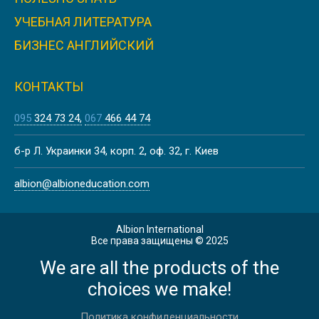
Лето
УЧЕБНАЯ ЛИТЕРАТУРА
ЛІТНІ КАНІКУЛИ В БАТІ
БИЗНЕС АНГЛИЙСКИЙ
КОНТАКТЫ
095
324 73 24
067
466 44 74
Лето
ЛЕТНИЕ КАНИКУЛЫ НА МАЛЬТЕ,
б-р Л. Украинки 34, корп. 2, оф. 32, г. Киев
ВАЛЛЕТТА | CAVENDISH SCHOOL
albion@albioneducation.com
Albion International
Весна
Все права защищены © 2025
We are all the products of the
ВЕСЕННИЕ КАНИКУЛЫ В
ЙОРКШИРЕ
choices we make!
Политика конфиденциальности