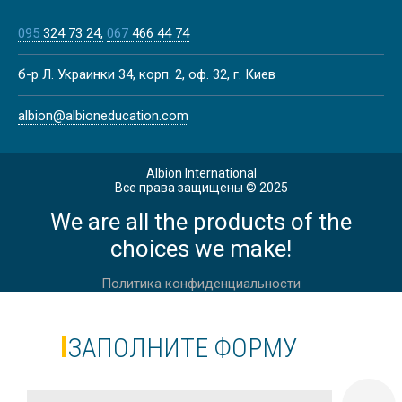
095
324 73 24
067
466 44 74
Лето
ЛЕТНИЕ КАНИКУЛЫ НА МАЛЬТЕ,
б-р Л. Украинки 34, корп. 2, оф. 32, г. Киев
ВАЛЛЕТТА | CAVENDISH SCHOOL
albion@albioneducation.com
Albion International
Весна
Все права защищены © 2025
We are all the products of the
ВЕСЕННИЕ КАНИКУЛЫ В
ЙОРКШИРЕ
choices we make!
Политика конфиденциальности
Весна
ЗАПОЛНИТЕ ФОРМУ
ВЕСЕННИЕ КАНИКУЛЫ В АНГЛИИ,
ЛОНДОН, DAVID GAME COLLEGE