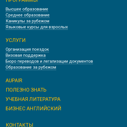
Лето
Высшее образование
Среднее образование
ЛЕТНИЕ КАНИКУЛЫ В ОКСФОРДЕ
Каникулы за рубежом
Языковые курсы для взрослых
УСЛУГИ
Организация поездок
Лето
Визовая поддержка
АНГЛИЙСКИЕ КАНИКУЛЫ В
Бюро переводов и легализации документов
ЛОНДОНЕ
Образование за рубежом
AUPAIR
ПОЛЕЗНО ЗНАТЬ
Лето
УЧЕБНАЯ ЛИТЕРАТУРА
ЛІТНІ КАНІКУЛИ В БАТІ
БИЗНЕС АНГЛИЙСКИЙ
КОНТАКТЫ