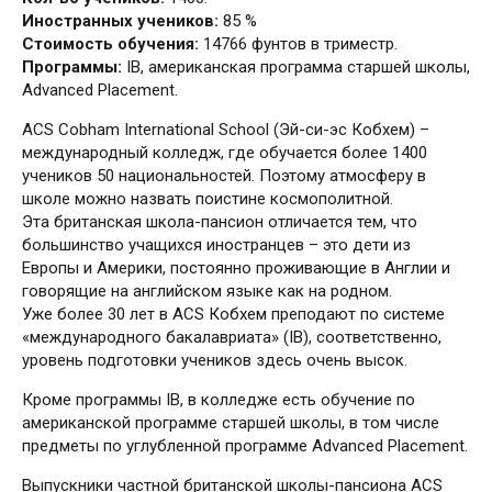
Иностранных учеников:
85 %
Стоимость обучения:
14766 фунтов в триместр.
Программы:
IB, американская программа старшей школы,
Advanced Placement.
ACS Cobham International School (Эй-си-эс Кобхем) –
международный колледж, где обучается более 1400
учеников 50 национальностей. Поэтому атмосферу в
школе можно назвать поистине космополитной.
Эта британская школа-пансион отличается тем, что
большинство учащихся иностранцев – это дети из
Европы и Америки, постоянно проживающие в Англии и
говорящие на английском языке как на родном.
Уже более 30 лет в ACS Кобхем преподают по системе
«международного бакалавриата» (IВ), соответственно,
уровень подготовки учеников здесь очень высок.
Кроме программы IВ, в колледже есть обучение по
американской программе старшей школы, в том числе
предметы по углубленной программе Advanced Placement.
Выпускники частной британской школы-пансиона ACS