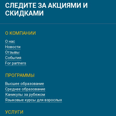
СЛЕДИТЕ ЗА АКЦИЯМИ И
ГОСУДАРСТВЕННЫЕ ШКОЛЫ-
ПАНСИОНЫ, ГЕРМАНИЯ
СКИДКАМИ
О КОМПАНИИ
Скидка
О нас
ШКОЛА-ПАНСИОН ACKWORTH
Новости
SCHOOL | ЭКВОРТ, АНГЛИЯ
Отзывы
События
For partners
ПРОГРАММЫ
Скидка
Высшее образование
Среднее образование
PADWORTH COLLEGE, АНГЛИЯ
Каникулы за рубежом
Языковые курсы для взрослых
УСЛУГИ