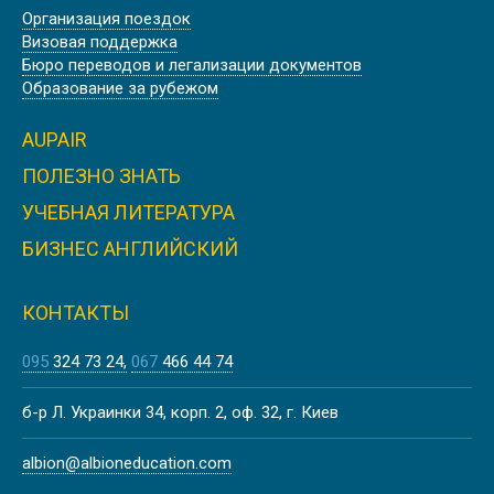
Организация поездок
Скидка
Визовая поддержка
Бюро переводов и легализации документов
BISHOPSTROW COLLEGE, АНГЛИЯ
Образование за рубежом
AUPAIR
ПОЛЕЗНО ЗНАТЬ
Скидка
УЧЕБНАЯ ЛИТЕРАТУРА
ПРЕДУНИВЕРСИТЕТСКИЙ
КОЛЛЕДЖ OXFORD SIXTH FORM
БИЗНЕС АНГЛИЙСКИЙ
COLLEGE | ОКСФОРД, АНГЛИЯ
КОНТАКТЫ
095
324 73 24
067
466 44 74
Скидка
КОЛЛЕДЖ D’OVERBROECK’S
б-р Л. Украинки 34, корп. 2, оф. 32, г. Киев
COLLEGE | ОКСФОРД, АНГЛИЯ
albion@albioneducation.com