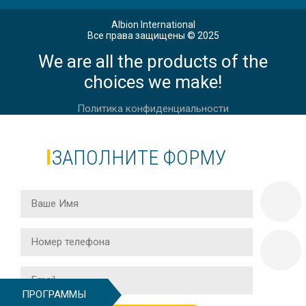
Albion International
Все права защищены © 2025
BRITISH NATIONAL HIGH SCHOOL
DIPLOMA A-LEVEL ОНЛАЙН,
We are all the products of the
HARROW SCHOOL, СРЕДНЕЕ
choices we make!
ОБРАЗОВАНИЕ, АНГЛИЯ
Политика конфиденциальности
AMERICAN HIGH SCHOOL DIPLOMA
ЗАПОЛНИТЕ ФОРМУ
ОНЛАЙН, ASU PREP DIGITAL,
СРЕДНЕЕ ОБРАЗОВАНИЕ,
АМЕРИКА
LONDON TUTORIAL COLLEGE,
СРЕДНЕЕ ОБРАЗОВАНИЕ, АНГЛИЯ
ПРОГРАММЫ