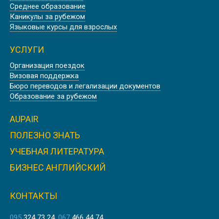
Среднее образование
PADWORTH COLLEGE, АНГЛИЯ
Каникулы за рубежом
Языковые курсы для взрослых
УСЛУГИ
Организация поездок
Скидка
Визовая поддержка
Бюро переводов и легализации документов
BISHOPSTROW COLLEGE, АНГЛИЯ
Образование за рубежом
AUPAIR
ПОЛЕЗНО ЗНАТЬ
Скидка
УЧЕБНАЯ ЛИТЕРАТУРА
ПРЕДУНИВЕРСИТЕТСКИЙ
КОЛЛЕДЖ OXFORD SIXTH FORM
БИЗНЕС АНГЛИЙСКИЙ
COLLEGE | ОКСФОРД, АНГЛИЯ
КОНТАКТЫ
095
324 73 24
067
466 44 74