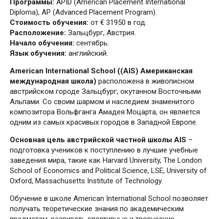
Программы:
APID (American Placement International
Diploma), AP (Advanced Placement Program).
Стоимость обучения:
от € 31950 в год.
Расположение:
Зальцбург, Австрия.
Начало обучения:
сентябрь.
Язык обучения:
английский.
American International School ((AIS) Американская
международная школа)
расположена в живописном
австрийском городе Зальцбург, окутанном Восточными
Альпами. Со своим шармом и наследием знаменитого
композитора Вольфганга Амадея Моцарта, он является
одним из самых красивых городов в Западной Европе.
Основная цель австрийской частной школы AIS
–
подготовка учеников к поступлению в лучшие учебные
заведения мира, такие как Harvard University, The London
School of Economics and Political Science, LSE, University of
Oxford, Massachusetts Institute of Technology.
Обучение в школе American International School позволяет
получать теоретические знания по академическим