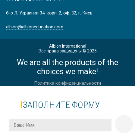
Скидка
КОЛЛЕДЖ D’OVERBROECK’S
б-р Л. Украинки 34, корп. 2, оф. 32, г. Киев
COLLEGE | ОКСФОРД, АНГЛИЯ
albion@albioneducation.com
Albion International
Все права защищены © 2025
BRITISH NATIONAL HIGH SCHOOL
DIPLOMA A-LEVEL ОНЛАЙН,
We are all the products of the
HARROW SCHOOL, СРЕДНЕЕ
choices we make!
ОБРАЗОВАНИЕ, АНГЛИЯ
Политика конфиденциальности
AMERICAN HIGH SCHOOL DIPLOMA
ЗАПОЛНИТЕ ФОРМУ
ОНЛАЙН, ASU PREP DIGITAL,
СРЕДНЕЕ ОБРАЗОВАНИЕ,
АМЕРИКА