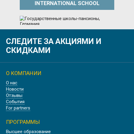
INTERNATIONAL SCHOOL
СЛЕДИТЕ ЗА АКЦИЯМИ И
ГОСУДАРСТВЕННЫЕ ШКОЛЫ-
ПАНСИОНЫ, ГЕРМАНИЯ
СКИДКАМИ
О КОМПАНИИ
Скидка
О нас
ШКОЛА-ПАНСИОН ACKWORTH
Новости
SCHOOL | ЭКВОРТ, АНГЛИЯ
Отзывы
События
For partners
ПРОГРАММЫ
Скидка
Высшее образование