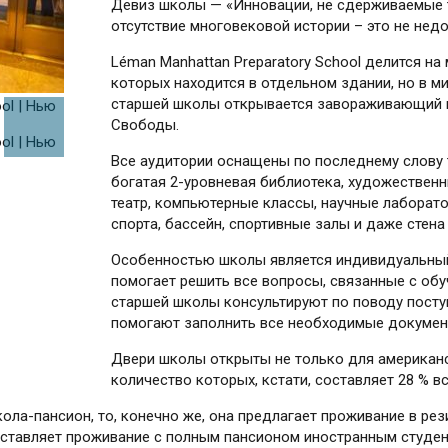
Девиз школы — «Инновации, не сдер­жи­ваемые 
отсутствие многовековой ис­тории – это не недо
Léman Manhattan Preparatory School делится н
которых находится в отдельном здании, но в ми
старшей школы открывается завораживающий в
Свободы.
Все аудитории оснащены по последнему слову т
богатая 2-уровневая библиотека, художествен
театр, компьютерные классы, научные лаборато
спорта, бассейн, спортивные залы и даже стена
Особенностью школы является индивидуальный
помогает решить все вопросы, связанные с обу
старшей школы консультируют по поводу посту
помогают заполнить все необходимые докумен
Двери школы открыты не только для американск
количество которых, кстати, составляет 28 % в
кола-пансион, то, конечно же, она предлагает проживание в рез
оставляет проживание с полным пансионом иностранным студе