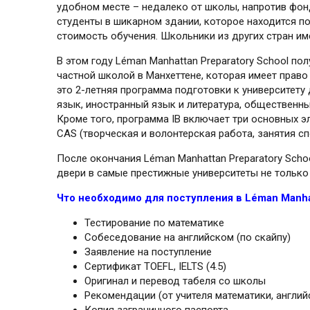
удобном месте – недалеко от школы, напротив фо
студенты в шикарном здании, которое находится по
стоимость обучения. Школьники из других стран име
В этом году Léman Manhattan Preparatory School п
частной школой в Манхеттене, которая имеет право
это 2-летняя программа подготовки к университету 
язык, иностранный язык и ли­тера­ту­ра, обществен
Кроме того, программа ІВ включает три основных э
CAS (творческая и волонтерская работа, занятия сп
После окончания Léman Manhattan Preparatory Scho
двери в самые престижные университеты не только 
Что необходимо для поступления в Léman Manhat
Тестирование по математике
Собеседование на английском (по скайпу)
Заявление на поступление
Сертификат TOEFL, IELTS (4.5)
Оригинал и перевод табеля со школы
Рекомендации (от учителя математики, англий