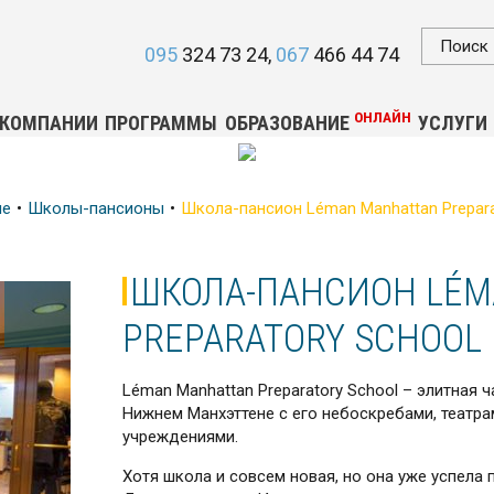
095
324 73 24
067
466 44 74
ОНЛАЙН
 КОМПАНИИ
ПРОГРАММЫ
ОБРАЗОВАНИЕ
УСЛУГИ
ие
Школы-пансионы
Школа-пансион Léman Manhattan Prepara
ШКОЛА-ПАНСИОН LÉM
PREPARATORY SCHOOL 
Léman Manhattan Preparatory School – элитная 
Нижнем Манхэттене с его небоскребами, театр
учреждениями.
Хотя школа и совсем новая, но она уже успела 