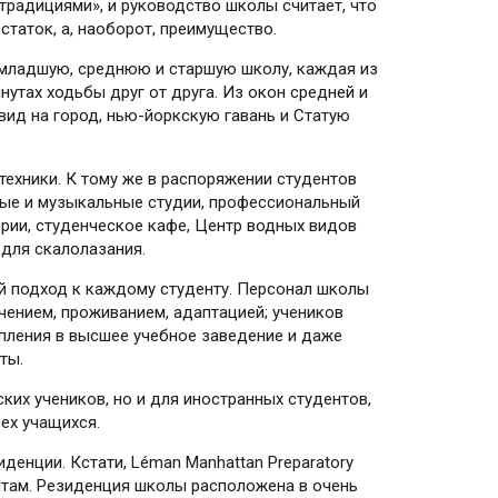
традициями», и руководство шко­лы считает, что
статок, а, наоборот, преимущество.
а младшую, среднюю и старшую школу, каждая из
нутах ходьбы друг от друга. Из окон средней и
ид на город, нью-йоркскую гавань и Статую
ехники. К тому же в распоряжении студентов
ные и музыкальные студии, профессиональный
рии, студенческое кафе, Центр водных видов
 для скалолазания.
 подход к каждому студенту. Персонал школы
чением, проживанием, адаптацией; учеников
пления в высшее учебное заведение и даже
ты.
их учеников, но и для иностранных студентов,
сех учащихся.
иденции. Кстати, Léman Manhattan Preparatory
нтам. Резиденция школы расположена в очень