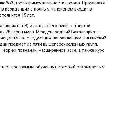
 любой достопримечательности города. Проживают
е в резиденции с полным пансионом входит в
полнится 15 лет.
авриата (ІВ) и стала всего лишь четвертой
тах 75 стран мира. Международный Бакалавриат –
дисциплин по следующим нап­рав­лени­ям: английский
 один предмет из пяти вышеперечисленных групп.
Теорию познаний, Расширенное эссе, а также курс
сти от программы обучения), который открывает им