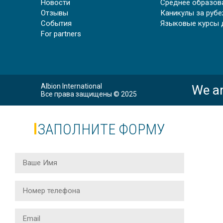
Новости
Среднее образов
Отзывы
Каникулы за руб
События
Языковые курсы 
For partners
Скидка
Albion International
We ar
Все права защищены © 2025
ЗАПОЛНИТЕ ФОРМУ
Скидка
Скидка