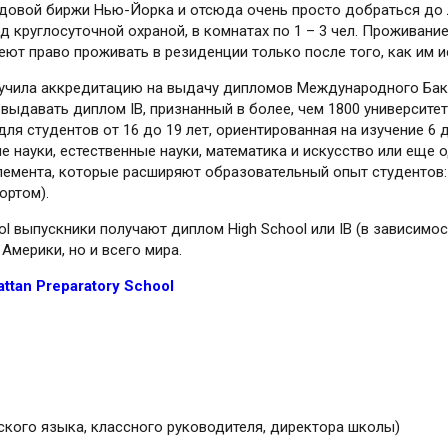
ндовой биржи Нью-Йорка и отсюда очень просто добраться до
д круглосуточной охраной, в комнатах по 1 – 3 чел. Проживани
ют право проживать в резиденции только после того, как им ис
олучила аккредитацию на выдачу дипломов Международного Бакал
 выдавать диплом ІВ, признанный в более, чем 1800 университе
для студентов от 16 до 19 лет, ориентированная на изучение 6 
ные науки, естественные науки, математика и искусство или еще
лемента, которые расширяют образовательный опыт студентов: 
ортом).
ol выпускники получают диплом High School или IB (в зависимо
Америки, но и всего мира.
tan Preparatory School
ского языка, классного руководителя, директора школы)