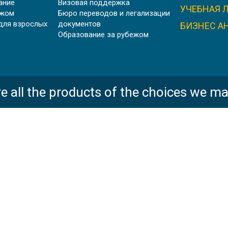
ание
Визовая поддержка
УЧЕБНАЯ 
ежом
Бюро переводов и легализации
для взрослых
документов
БИЗНЕС А
Образование за рубежом
PADWORTH COLLEGE, АНГЛИЯ
e all the products of the choices we ma
BISHOPSTROW COLLEGE, АНГЛИЯ