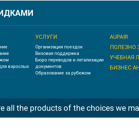
КИДКАМИ
УСЛУГИ
AUPAIR
ПОЛЕЗНО 
ние
Организация поездок
ОЛА-ПАНСИОН ACKWORTH SCHOOL | ЭКВОРТ, АНГ
ание
Визовая поддержка
УЧЕБНАЯ 
ежом
Бюро переводов и легализации
для взрослых
документов
БИЗНЕС А
Образование за рубежом
PADWORTH COLLEGE, АНГЛИЯ
e all the products of the choices we ma