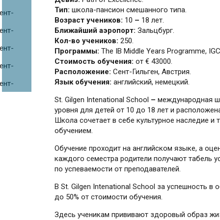
Тип:
школа-пансион смешанного типа.
Возраст учеников:
10
–
18 лет.
Ближайший аэропорт:
Зальцбург.
Кол-во учеников:
250.
Программы:
The IB Middle Years Programme, IGCSE
Стоимость обучения:
от € 43000.
Расположение:
Сент-Гильген, Австрия.
Язык обучения:
английский, немецкий.
St. Gilgen Intenational School
–
международная шк
уровня для детей от 10 до 18 лет и расположен
Школа сочетает в себе культурное наследие и
обучением.
Обучение проходит на английском языке, а оц
каждого семестра родители получают табель 
по успеваемости от преподавателей.
В St. Gilgen Intenational School за успешность 
до 50% от стоимости обучения.
Здесь ученикам прививают здоровый образ жиз