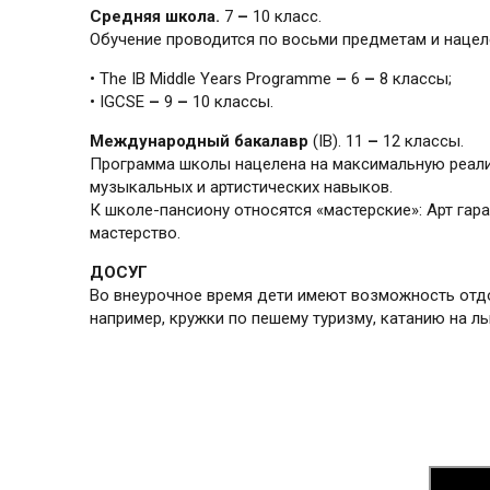
Средняя школа.
7
–
10 класс.
Обучение проводится по восьми предметам и нацел
• The IB Middle Years Programme
–
6
–
8 классы;
• IGCSE
–
9
–
10 классы.
Международный бакалавр
(IB). 11
–
12 классы.
Программа школы нацелена на максимальную реализ
музыкальных и артистических навыков.
К школе-пансиону относятся «мастерские»: Арт га
мастерство.
ДОСУГ
Во внеурочное время дети имеют возможность отдох
например, кружки по пешему туризму, катанию на л