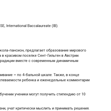
, International Baccalaureate (IB).
ола-пансион, предлагает образование мирового
а в красивом поселке Сент-Гильген в Австрии.
 традиции вместе с современным динамичным
енивание
–
по 4-бальной шкале. Также, в конце
успеваемости ребенка и еженедельные комментарии
в обучении ученики могут получить стипендию от 10
ни, учат критически мыслить и принимать решения.