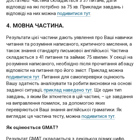
достатньо. Частина складається з 37 питань, дати
відповіді на які потрібно за 75 хв. Приклади завдань і
відповіді на них можна
подивитися тут
.
4. МОВНА ЧАСТИНА.
Результати цієї частини дають уявлення про Ваші навички
читання та розуміння написаного, критичного мислення, а
також знання стандарту письмової англійської. Частина
складається з 41 питання та займає 75 хвилин. У секції на
розуміння написаного, необхідно після прочитання абзацу
відповісти на питання про його зміст. Приклад можна
п
одивитися тут
. Питання для самоперевірки оцінюють
Вашу здатність аналізувати та робити висновки на основі
заданої ситуації,
приклад наведено тут
. Ще один тип
завдань, з яким Ви зіткнетеся в цій частині, – це завдання
на виправлення помилок, за допомогою яких
перевіряються Ваші знання англійської граматики. Як
виглядає ця частина тесту, можна
подивитися тут
.
Як оцінюється GMAT?
Результат GMAT складається з декількох різних цифр,