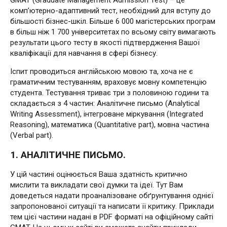
GMAT (Graduate Management Admission Test) – це
комп’ютерно-адаптивний тест, необхідний для вступу до
більшості бізнес-шкіл. Більше 6 000 магістерських програм
в більш ніж 1 700 університетах по всьому світу вимагають
результати цього тесту в якості підтвердження Вашої
кваліфікації для навчання в сфері бізнесу.
Іспит проводиться англійською мовою та, хоча не є
граматичним тестуванням, враховує мовну компетенцію
студента. Тестування триває три з половиною години та
складається з 4 частин: Аналітичне письмо (Analytical
Writing Assessment), інтегроване міркування (Integrated
Reasoning), математика (Quantitative part), мовна частина
(Verbal part).
1. АНАЛІТИЧНЕ ПИСЬМО.
У цій частині оцінюється Ваша здатність критично
мислити та викладати свої думки та ідеї. Тут Вам
доведеться надати проаналізоване обґрунтування однієї
запропонованої ситуації та написати її критику. Приклади
тем цієї частини надані в PDF форматі на офіційному сайті