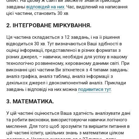
GMAT. На цьому ж сайті ви зможете знайти приклади
завданьі
відповідей на них
. Час, виділений на написання
цієї частини, становить 30 хв.
2. ІНТЕГРОВАНЕ МІРКУВАННЯ.
Ця частина складається з 12 завдань, і на її рішення
відводиться 30 хв. Тут визначаються Ваші здібності в
оцінці інформації, представленої в різних форматах з
різних джерел, – навички, необхідні для успіху в нашому
технологічно розвиненому, керованому даними світі. При
виконанні цієї частини Ви зіткнетеся з 4 типами завдань:
аналіз графіка, аналіз таблиці, аналіз інформації з
декількох джерел і двокомпонентний аналіз. Приклади
завдань і відповіді на них можна
подивитися тут
.
3. МАТЕМАТИКА.
У цій частині оцінюється Ваша здатність аналізувати дані
та робити висновки, використовуючи навички логічного
мислення. Для того щоб зрозуміти та вирішити питання в
цій частині іспиту, шкільних знань з математики цілком