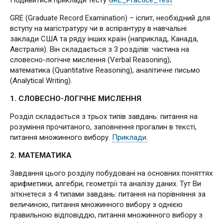
Подивитися приклади тесту
GRE_Practice_Test
GRE (Graduate Record Examination) – іспит, необхідний для
вступу на магістратуру чи в аспірантуру в навчальні
заклади США та ряду інших країн (наприклад, Канада,
Австралія). Він складається з 3 розділів: частина на
словесно-логічне мислення (Verbal Reasoning),
математика (Quantitative Reasoning), аналітичне письмо
(Analytical Writing).
1. СЛОВЕСНО-ЛОГІЧНЕ МИСЛЕННЯ
Розділ складається з трьох типів завдань: питання на
розуміння прочитаного, заповнення прогалин в тексті,
питання множинного вибору.
Приклади.
2. МАТЕМАТИКА
Завдання цього розділу побудовані на основних поняттях
арифметики, алгебри, геометрії та аналізу даних. Тут Ви
зіткнетеся з 4 типами завдань: питання на порівняння за
величиною, питання множинного вибору з однією
правильною відповіддю, питання множинного вибору з