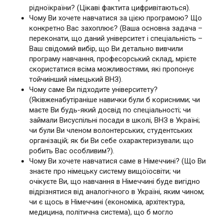
рідноїкраїни? (Цікаві фактита цифривітаються).
Чому Ви хочете навчатися за цією програмою? Що
конкретно Вас захоплює? (Ваша основна задача –
переконати, що даний університет і спеціальність –
Ваш свідомий вибір, що Ви детально вивчили
програму навчання, професорський склад, мрієте
скористатися всіма можливостями, які пропонує
тойчиінший німецький ВНЗ).
Чому саме Ви підходите університету?
(Яківженабутіраніше навички були б корисними; чи
маєте Ви будь-який досвід по спеціальності; чи
займали Висуспільні посади в школі, ВНЗ в Україні;
чи були Ви членом волонтерських, студентських
організацій; як би Ви себе охарактеризували; що
робить Вас особливим?).
Чому Ви хочете навчатися саме в Німеччині? (Що Ви
знаєте про німецьку систему вищоїосвіти; чи
очікуєте Ви, що навчання в Німеччині буде вигідно
відрізнятися від аналогічного в Україні, яким чином;
чи є щось в Німеччині (економіка, архітектура,
медицина, політична система), що б могло