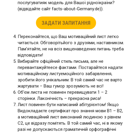
послугуватияк модель для Вашої рідноїкраїни?
(відвідайте сайт facts-about-Germany.de)).
ЗАДАТИ ЗАПИТАННЯ
Переконайтеся, що Ваш мотиваційний лист легко
читається. Обговорітьйого з друзями, наставником.
Пам’ятайте, не на всіз вищенаведених питань треба
відповідати!
Вибирайте офіційний стиль письма, але не
перевантажуйтеесе фактами. Постарайтеся надати
мотиваційному листуемоційного забарвлення,
зробити його унікальним. В той самий час не варто
жартувати – Ваш гумор зрозуміють не всі!
Об’єм листа не повинен перевищувати 1 – 2
сторінки. Лаконічність – прекрасна риса!
Лист повинен бути написаний абітурієнтом! Якщо
Видокладаєте сертифікат про знання мови В1 – В2,
а мотиваційний лист виконаний людиною з рівнем
С2, це відразу помітять. В той самий час, ні в якому
разі не допускаються граматичній орфографічні