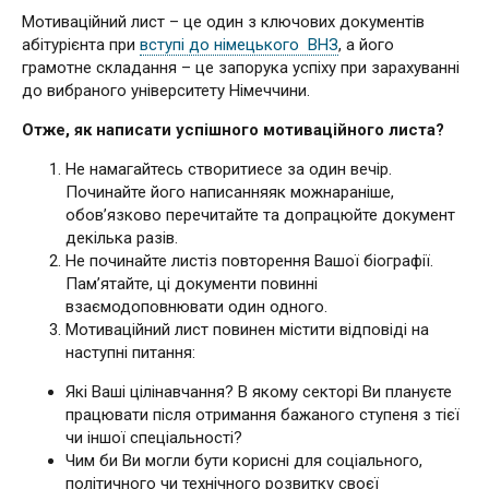
Мотиваційний лист – це один з ключових документів
абітурієнта при
вступі до німецького ВНЗ
, а його
грамотне складання – це запорука успіху при зарахуванні
до вибраного університету Німеччини.
Отже, як написати успішного мотиваційного листа?
Не намагайтесь створитиесе за один вечір.
Починайте його написанняяк можнараніше,
обов’язково перечитайте та допрацюйте документ
декілька разів.
Не починайте листіз повторення Вашої біографії.
Пам’ятайте, ці документи повинні
взаємодоповнювати один одного.
Мотиваційний лист повинен містити відповіді на
наступні питання:
Які Ваші цілінавчання? В якому секторі Ви плануєте
працювати після отримання бажаного ступеня з тієї
чи іншої спеціальності?
Чим би Ви могли бути корисні для соціального,
політичного чи технічного розвитку своєї