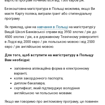
вартість програм починається від 1500 євров рік.
Безкоштовна магістратура в Польщі можлива, якщо Ви
маєте Карту поляка, виграли грант або стипендіальну
програму.
Як приклад, ціни на
навчання в Польщі
на магістратурі:у
Вищій Школі Банківської справи від 3950 злотих / рік до
4500 злотих / рік, а в державному Технічному університеті
в Лодзі від 2000 євро / рік польською мовою і від 2500
євро / рік англійською мовою.
Для того, щоб вступити на магістратуру в Польщу
Вам необхідні:
заповнена аплікаційна форма в електронному
варіанті;
копія закордонного паспорта;
диплом бакалавра;
сертифікат, який підтверджує володіння
англійською чи польською мовами.
Якщо ми говоримо про англомовну програму, це повинен