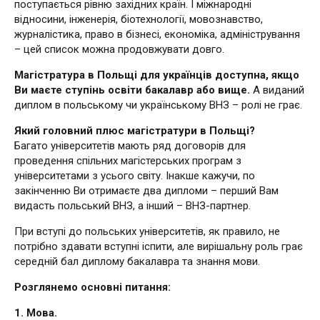
поступається рівню західних країн. І міжнародні
відносини, інженерія, біотехнології, мовознавство,
журналістика, право в бізнесі, економіка, адміністрування
– цей список можна продовжувати довго.
Магістратура в Польщі для українців доступна, якщо
Ви маєте ступінь освіти бакалавр або вище.
А виданий
диплом в польському чи українському ВНЗ – ролі не грає.
Який головний плюс магістратури в Польщі?
Багато університетів мають ряд договорів для
проведення спільних магістерських програм з
університетами з усього світу. Інакше кажучи, по
закінченню Ви отримаєте два дипломи – перший Вам
видасть польський ВНЗ, а інший – ВНЗ-партнер.
При вступі до польських університетів, як правило, не
потрібно здавати вступні іспити, але вирішальну роль грає
середній бал диплому бакалавра та знання мови.
Розглянемо основні питання:
1. Мова.