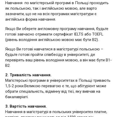
Навчання по магістерській програмі в Польщі проходить
як польською, так і англійською мовою, але варто
зазначити, що не на всіх програмах магістратури є
англійська форма навчання.
Якщо Ви оберете англомовну програму навчання, будьте
готові завчасно отримати сертифікат IELTS або TOEFL
(рівень володіння англійською мовою має бути В2).
Якщо Ви готові навчатися в магістратурі польською –
будьте готові пройти співбесіду в університеті, де
перевірять ваш рівень володіння мовою, а він має бути В1-
В2.
2. Тривалість навчання.
Магістерські програми в університетах в Польщі тривають
1,5-2 роки.Великою перевагою є те, що абітурієнт може
обрати спеціальність, відмінну від тієї, яку вивчав на
бакалавріаті.
3. Вартість навчання.
Навчання в магістратурі в польських університех платне,