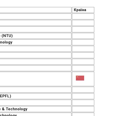
Країна
e (NTU)
hnology
(EPFL)
e & Technology
echnology