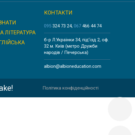
КОНТАКТИ
ЗНАТИ
095
324 73 24
067
466 44 74
А ЛІТЕРАТУРА
б-р Л.Українки 34, під’їзд 2, оф.
ГЛІЙСЬКА
32 м. Київ (метро Дружби
народів / Печерська)
albion@albioneducation.com
ake!
Політика конфіденційності