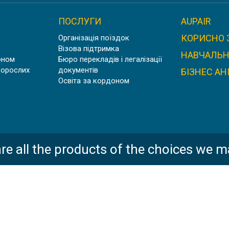
ПОСЛУГИ
AUPAIR
КОРИСНО 
Організація поїздок
Візова підтримка
НАВЧАЛЬН
оном
Бюро перекладів і легалізації
дорослих
документів
БІЗНЕС АН
Освіта за кордоном
re all the products of the choices we m