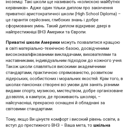
іноземці. Такі школи ще називають «колискою майбутніх
керівників». Адже один тільки диплом про закінчення
приватної аристократичної школи (High School Diploma) –
це гарантія серйозних, глибоких знань і добре
сформованих умінь. Такий диплом відкриває двері в
найпрестижніші ВНЗ Америки та Європи.
Приватні школи Америки
можуть похвалитися кращою
в світі матеріально-технічною базою, досвідченими
висококваліфікованими викладачами, вихователями та
наставниками, індивідуальним підходом до кожного учня.
Також школи славляться високими академічними
стандартами, практичною спрямованістю, розвитком
лідерських, особистісних і моральних якостей. Крім того, в
школах-пансіонах створені всі умови для занять різними
видами спорту, музикою, мистецтвом, добре організоване
дозвілля, а кампуси, де проживають школярі, –
найсучасніші, прекрасно оснащені й обладнані за
світовими стандартами.
Тому, якщо Ви цінуєте комфорт і високий рівень освіти, а
вступ до престижного ВНЗ – Ваша мета, то
шкільна