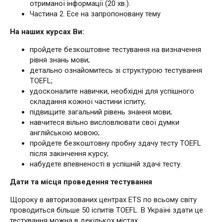
отриманої інформації (20 хв.).
Частина 2. Есе на запропоновану тему
На наших курсах Ви:
пройдете безкоштовне тестування на визначення
рівня знань мови;
детально ознайомитесь зі структурою тестування
TOEFL;
удосконалите навички, необхідні для успішного
складання кожної частини іспиту;
підвищите загальний рівень знання мови;
навчитеся вільно висловлювати свої думки
англійською мовою;
пройдете безкоштовну пробну здачу тесту TOEFL
після закінчення курсу;
набудете впевненості в успішній здачі тесту.
Дати та місця проведення тестування
Щороку в авторизованих центрах ETS по всьому світу
проводиться більше 50 іспитів TOEFL. В Україні здати це
тестування можна в декількох містах.