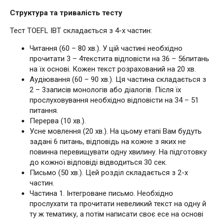
Структура та тривалість тесту
Тест TOEFL ІВТ складається з 4-х частин:
Читання (60 – 80 хв.). У цій частині необхідно
прочитати 3 – 4текстита відповісти на 36 – 56питань
на їх основі. Кожен текст розрахований на 20 хв.
Аудіювання (60 – 90 хв.). Ця частина складається з
2 – 3записів монологів або діалогів. Після їх
прослуховування необхідно відповісти на 34 – 51
питання.
Перерва (10 хв.).
Усне мовлення (20 хв.). На цьому етапі Вам будуть
задані 6 питань, відповідь на кожне з яких не
повинна перевищувати одну хвилину. На підготовку
до кожної відповіді відводиться 30 сек.
Письмо (50 хв.). Цей розділ складається з 2-х
частин.
Частина 1. Інтегроване письмо. Необхідно
прослухати та прочитати невеликий текст на одну й
ту ж тематику, а потім написати своє есе на основі