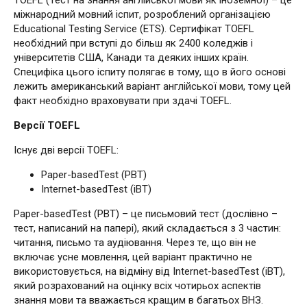
TOEFL (Тест на знання англійської мови як іноземної) – це
міжнародний мовний іспит, розроблений організацією
Educational Testing Service (ETS). Сертифікат TOEFL
необхідний при вступі до більш як 2400 коледжів і
університетів США, Канади та деяких інших країн.
Специфіка цього іспиту полягає в тому, що в його основі
лежить американський варіант англійської мови, тому цей
факт необхідно враховувати при здачі TOEFL.
Версії TOEFL
Існує дві версії TOEFL:
Paper-basedTest (PBT)
Internet-basedTest (iBT)
Paper-basedTest (PBT) – це письмовий тест (дослівно –
тест, написаний на папері), який складається з 3 частин:
читання, письмо та аудіювання. Через те, що він не
включає усне мовлення, цей варіант практично не
використовується, на відміну від Internet-basedTest (iBT),
який розрахований на оцінку всіх чотирьох аспектів
знання мови та вважається кращим в багатьох ВНЗ.