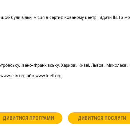
щоб були вільні місця в сертифікованому центрі. Здати IELTS мо
овську, Івано-Франківську, Харкові, Києві, Львові, Миколаєві, 
w.ielts.org або www.toefl.org.
ДИВИТИСЯ ПРОГРАМИ
ДИВИТИСЯ ПОСЛУГИ