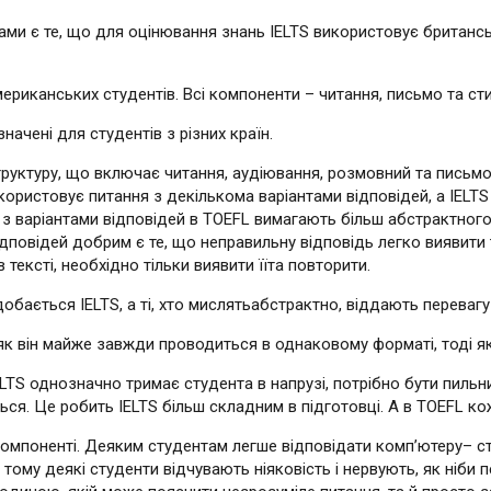
ами є те, що для оцінювання знань IELTS використовує британсь
риканських студентів. Всі компоненти – читання, письмо та стил
значені для студентів з різних країн.
уктуру, що включає читання, аудіювання, розмовний та письмови
ористовує питання з декількома варіантами відповідей, а IELTS
 з варіантами відповідей в TOEFL вимагають більш абстрактного
відповідей добрим є те, що неправильну відповідь легко виявити 
 тексті, необхідно тільки виявити їїта повторити.
бається IELTS, а ті, хто мислятьабстрактно, віддають перевагу
як він майже завжди проводиться в однаковому форматі, тоді як
ELTS однозначно тримає студента в напрузі, потрібно бути пиль
ся. Це робить IELTS більш складним в підготовці. А в TOEFL кожен
омпоненті. Деяким студентам легше відповідати комп’ютеру– ст
, тому деякі студенти відчувають ніяковість і нервують, як ніби