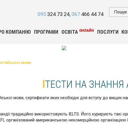
095
324 73 24
067
466 44 74
ОНЛАЙН
РО КОМПАНІЮ
ПРОГРАМИ
ОСВІТА
ПОСЛУГИ
КО
англійської мови
ТЕСТИ НА ЗНАННЯ 
лійської мови, сертифікати яких необхідні для вступу до вищих 
Зеландії традиційно використовують IELTS. Його курирують такі 
т TOEFL організований американською некомерційною організаціє