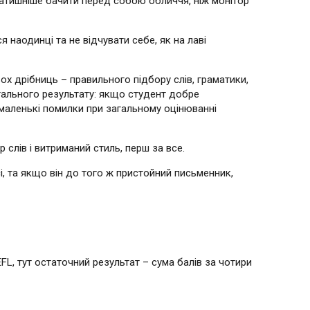
затишніше бачити перед собою обличчя, ніж монітор
наодинці та не відчувати себе, як на лаві
ох дрібниць – правильного підбору слів, граматики,
загального результату: якщо студент добре
маленькі помилки при загальному оцінюванні
 слів і витриманий стиль, перш за все.
і, та якщо він до того ж пристойний письменник,
L, тут остаточний результат – сума балів за чотири