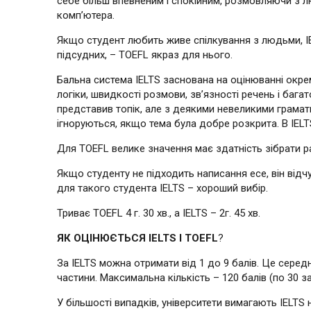
себе більш впевненим і спокійним, розмовляючи з л
комп’ютера.
Якщо студент любить живе спілкування з людьми, IE
підсудних, – TOEFL якраз для нього.
Бальна система IELTS заснована на оцінюванні окрем
логіки, швидкості розмови, зв’язності речень і бага
представив топік, але з деякими невеликими грамат
ігноруються, якщо тема була добре розкрита. В IEL
Для TOEFL велике значення має здатність зібрати раз
Якщо студенту не підходить написання есе, він відч
для такого студента IELTS – хороший вибір.
Триває TOEFL 4 г. 30 хв., а IELTS – 2г. 45 хв.
ЯК ОЦІНЮЄТЬСЯ IELTS І TOEFL
?
За IELTS можна отримати від 1 до 9 балів. Це серед
частини. Максимальна кількість – 120 балів (по 30 з
У більшості випадків, університети вимагають IELTS н