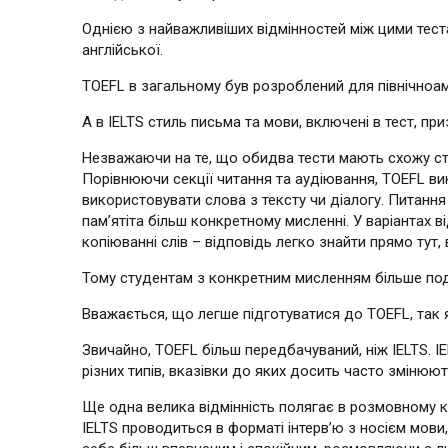
Однією з найважливіших відмінностей між цими тест
англійської.
TOEFL в загальному був розроблений для північноаме
А в IELTS стиль письма та мови, включені в тест, при
Незважаючи на те, що обидва тести мають схожу стр
Порівнюючи секції читання та аудіювання, TOEFL вик
використовувати слова з тексту чи діалогу. Питання
пам’ятіта більш конкретному мисленні. У варіантах 
копіюванні слів – відповідь легко знайти прямо тут, в
Тому студентам з конкретним мисленням більше подо
Вважається, що легше підготуватися до TOEFL, так 
Звичайно, TOEFL більш передбачуваний, ніж IELTS. I
різних типів, вказівки до яких досить часто змінюють
Ще одна велика відмінність полягає в розмовному к
IELTS проводиться в форматі інтерв’ю з носієм мови