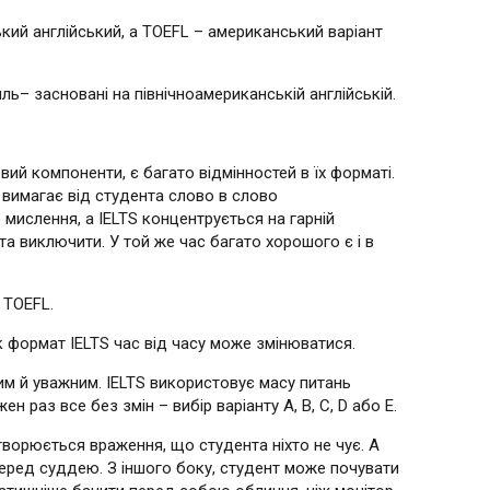
кий англійський, а TOEFL – американський варіант
ь– засновані на північноамериканській англійській.
й компоненти, є багато відмінностей в їх форматі.
 вимагає від студента слово в слово
 мислення, а IELTS концентрується на гарній
та виключити. У той же час багато хорошого є і в
 TOEFL.
 формат IELTS час від часу може змінюватися.
ним й уважним. IELTS використовує масу питань
 раз все без змін – вибір варіанту A, B, C, D або E.
ворюється враження, що студента ніхто не чує. А
 перед суддею. З іншого боку, студент може почувати