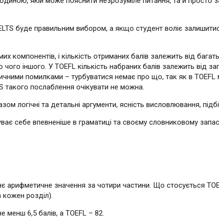
юдиною, якій може пояснити незрозуміле питання, та й просто 
LTS буде правильним вибором, а якщо студент воліє залишитися 
их компонентів, і кількість отриманих балів залежить від багать
то чого іншого. У TOEFL кількість набраних балів залежить від 
ичними помилками – турбуватися немає про що, так як в TOEFL 
TS такого послаблення очікувати не можна.
ом логічні та детальні аргументи, ясність висловлювання, підбір
уває себе впевненіше в граматиці та своєму словниковому запас
нє арифметичне значення за чотири частини. Що стосується TOEF
а кожен розділ).
е менш 6,5 балів, а TOEFL – 82.