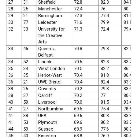
27
31
Sheffield
72.8
82.3
84.1
28
25
Manchester
72.4
76
80
29
21
Birmingham
72.3
77.4
81.5
30
77
Leicester
71.6
79.9
81.1
32
33
University for
71.3
72.4
79.4
the Creative
Arts
33
46
Queen’s,
70.8
79.8
82.5
Belfast
34
52
Lincoln
70.6
82.8
83.7
35
34
West London
70.5
82.2
86
36
35
Heriot-Watt
70.4
81.8
80.4
36
21
UWE Bristol
70.4
82.4
83.9
38
26
Coventry
70.2
79.3
83.6
38
37
Cardiff
70.2
77
80.6
40
59
Liverpool
70.0
81.5
83.4
41
27
Northumbria
69.6
75.4
78.6
41
38
UEA
69.6
80.8
83.3
41
53
Plymouth
69.6
80.2
83.7
44
59
Sussex
68.9
77.6
80.7
45
40
Kingston
68.8
76.9
80.4