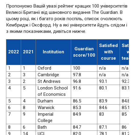
Пропонуємо Вашій увазі рейтинг кращих 100 університетів
Великої Британії від шановного видання The Guardian. В
цьому році, як і багато років поспіль, список очолюють
Кембридж і Оксфорд. Ну а які університети йдуть слідом і
з якими показниками, дивіться нижче.
Satisfied
Satisf
Guardian
2022
2021
Institution
with
wit
score/100
course
teach
1
1
Oxford
100
n/a
n/a
2
3
Cambridge
97.8
n/a
n/a
3
2
St Andrews
96.8
93.1
92.3
4
5
London School
91.6
80.1
83.1
of Economics
5
4
Durham
86.5
83.9
84.8
6
8
Warwick
85.3
84.6
85.1
7
9
Imperial
84.9
83
85
College
8
6
Bath
84.7
87.1
86
9
14
UCL
82.0
78.1
81.2