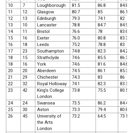
10
7
Loughborough
81.5
86.8
84.8
11
12
Glasgow
80.7
85
86.1
12
13
Edinburgh
79.3
74.1
82
13
10
Lancaster
78.8
84.7
84.9
14
11
Bristol
76.6
78
83.6
15
16
Exeter
76.0
80.8
83.3
16
18
Leeds
75.2
78.8
83
17
23
Southampton
74.8
82.3
84.2
18
15
Strathclyde
74.6
85.5
86.3
18
16
York
74.6
81.6
84.6
20
20
Aberdeen
74.5
86.1
85.3
21
29
Chichester
74.3
83
86
22
32
Royal Holloway
74.1
82.3
83.3
23
42
King’s College
73.8
75.5
80.5
London
24
24
Swansea
73.5
86.2
84.4
25
30
Aston
73.3
79.4
80.8
26
45
University of
73.2
64.5
73.1
the Arts
London