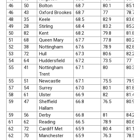
46
50
Bolton
68.7
80.1
85.1
46
43
Oxford Brookes
68.7
77
78.7
48
35
Keele
68.5
82.9
83.6
49
28
Stirling
68.4
83.2
85.2
50
82
Kent
68.2
79.8
81.8
51
68
Queen Mary
67.7
77.8
80.2
52
38
Nottingham
67.6
78.9
82.8
53
72
Hull
67.3
80.6
82.2
54
64
Huddersfield
67.2
73.5
77
55
41
Nottingham
67.1
80
80.3
Trent
55
51
Newcastle
67.1
75.5
79.9
57
54
Surrey
67.0
80.1
81.8
58
61
Ulster
66.9
82
81.4
59
47
Sheffield
66.8
76.5
80.9
Hallam
59
56
Derby
66.8
81
84.2
61
62
Reading
66.5
78.9
80.6
62
72
Cardiff Met
65.9
80.4
81.1
62
70
Manchester
65.9
76.3
78.5