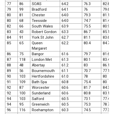
77
86
SOAS
64.2
76.3
82.8
79
99
Bradford
64.1
76
79.6
80
81
Chester
64.0
79.3
81.1
80
68
Teesside
64.0
74.7
81.4
82
66
South Wales
63.9
75.5
80.9
83
43
Robert Gordon
63.3
86.7
85.1
84
91
York St John
62.7
81.1
83.6
85
65
Queen
62.2
80.4
84.7
Margaret
86
75
Bangor
61.6
79.7
81.6
87
118
London Met
61.3
80.1
83.4
88
48
Abertay
61.2
83
86.1
89
56
Bournemouth
61.1
70.7
77.1
90
103
Hertfordshire
61.0
78
80
91
109
Bath Spa
60.8
75.4
80
92
87
Worcester
60.6
81.7
84.3
92
100
Sunderland
60.6
80.8
83.1
94
103
Salford
60.5
73.1
77.4
94
95
Greenwich
60.5
75.3
78.7
96
116
Roehampton
60.3
74.5
77.3