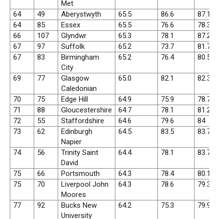
Met
64
49
Aberystwyth
65.5
86.6
87.1
64
85
Essex
65.5
76.6
78.3
66
107
Glyndwr
65.3
78.1
87.2
67
97
Suffolk
65.2
73.7
81.7
67
83
Birmingham
65.2
76.4
80.5
City
69
77
Glasgow
65.0
82.1
82.3
Caledonian
70
75
Edge Hill
64.9
75.9
78.7
71
88
Gloucestershire
64.7
78.1
81.2
72
55
Staffordshire
64.6
79.6
84
73
62
Edinburgh
64.5
83.5
83.7
Napier
74
56
Trinity Saint
64.4
78.1
83.7
David
75
66
Portsmouth
64.3
78.4
80.1
75
70
Liverpool John
64.3
78.6
79.3
Moores
77
92
Bucks New
64.2
75.3
79.9
University