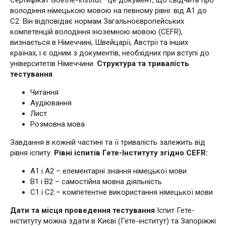
Сертифікат Goethe-Institut– це документ, що свідчить про
володіння німецькою мовою на певному рівні: від А1 до
С2. Він відповідає нормам Загальноєвропейських
компетенцій володіння іноземною мовою (CEFR),
визнається в Німеччині, Швейцарії, Австрії та інших
країнах, і є одним з документів, необхідних при вступі до
університетів Німеччини.
Структура та тривалість
тестування
Читання
Аудіювання
Лист
Розмовна мова
Завдання в кожній частині та її тривалість залежить від
рівня іспиту.
Рівні іспитів Гете-Інституту згідно CEFR:
А1 і А2 – елементарні знання німецької мови
В1 і В2 – самостійна мовна діяльність
С1 і С2 – компетентне використання німецької мови
Дати та місця проведення тестування
Іспит Гете-
інституту можна здати в Києві (Гете-інститут) та Запоріжжі