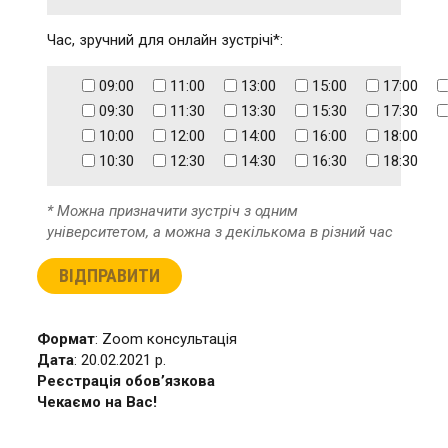
Час, зручний для онлайн зустрічі*:
09:00
11:00
13:00
15:00
17:00
09:30
11:30
13:30
15:30
17:30
10:00
12:00
14:00
16:00
18:00
10:30
12:30
14:30
16:30
18:30
* Можна призначити зустріч з одним
університетом, а можна з декількома в різний час
Формат
: Zoom консультація
Дата
: 20.02.2021 р.
Реєстрація обов’язкова
Чекаємо на Вас!