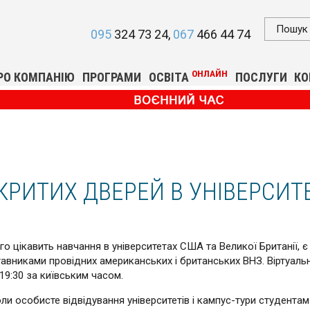
095
324 73 24
067
466 44 74
ОНЛАЙН
РО КОМПАНІЮ
ПРОГРАМИ
ОСВІТА
ПОСЛУГИ
КО
КРИТИХ ДВЕРЕЙ В УНІВЕРСИТЕ
кого цікавить навчання в університетах США та Великої Британії,
тавниками провідних американських і британських ВНЗ. Віртуаль
 19:30 за київським часом.
оли особисте відвідування університетів і кампус-тури студентам 