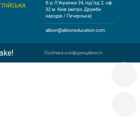
б-р Л.Українки 34, під’їзд 2, оф.
ГЛІЙСЬКА
32 м. Київ (метро Дружби
народів / Печерська)
albion@albioneducation.com
ake!
Політика конфіденційності