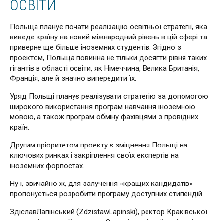
ОСВІТИ
Польща планує почати реалізацію освітньої стратегії, яка
виведе країну на новий міжнародний рівень в цій сфері та
приверне ще більше іноземних студентів. Згідно з
проектом, Польща повинна не тільки досягти рівня таких
гігантів в області освіти, як Німеччина, Велика Британія,
Франція, але й значно випередити їх.
Уряд Польщі планує реалізувати стратегію за допомогою
широкого використання програм навчання іноземною
мовою, а також програм обміну фахівцями з провідних
країн.
Другим пріоритетом проекту є зміцнення Польщі на
ключових ринках і закріплення своїх експертів на
іноземних форпостах.
Ну і, звичайно ж, для залучення «кращих кандидатів»
пропонується розробити програму доступних стипендій.
ЗдіславЛапінський (ZdzistawLapinski), ректор Краківської