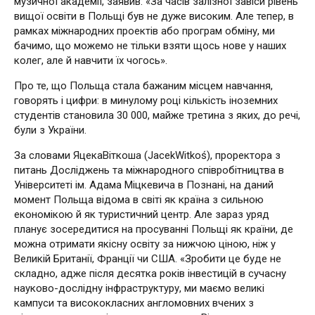
музичної академії, заявив: «За часів залізної завіси рівень
вищої освіти в Польщі був не дуже високим. Але тепер, в
рамках міжнародних проектів або програм обміну, ми
бачимо, що можемо не тільки взяти щось нове у наших
колег, але й навчити їх чогось».
Про те, що Польща стала бажаним місцем навчання,
говорять і цифри: в минулому році кількість іноземних
студентів становила 30 000, майже третина з яких, до речі,
були з України.
За словами ЯцекаВіткоша (JacekWitkoś), проректора з
питань Досліджень та міжнародного співробітництва в
Університеті ім. Адама Міцкевича в Познані, на даний
момент Польща відома в світі як країна з сильною
економікою й як туристичний центр. Але зараз уряд
планує зосередитися на просуванні Польщі як країни, де
можна отримати якісну освіту за нижчою ціною, ніж у
Великій Британії, Франції чи США. «Зробити це буде не
складно, адже після десятка років інвестицій в сучасну
науково-дослідну інфраструктуру, ми маємо великі
кампуси та висококласних англомовних вчених з