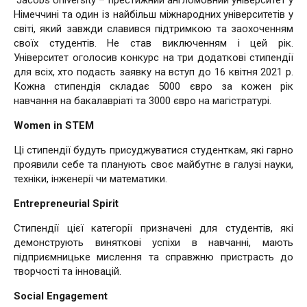
Jacobs University – престижний англомовний університет у
Німеччині та один із найбільш міжнародних університетів у
світі, який завжди славився підтримкою та заохоченням
своїх студентів. Не став виключенням і цей рік.
Університет оголосив конкурс на три додаткові стипендії
для всіх, хто подасть заявку на вступ до 16 квітня 2021 р.
Кожна стипендія складає 5000 євро за кожен рік
навчання на бакалавріаті та 3000 євро на магістратурі.
Women in STEM
Ці стипендії будуть присуджуватися студенткам, які гарно
проявили себе та планують своє майбутнє в галузі науки,
техніки, інженерії чи математики.
Entrepreneurial Spirit
Стипендії цієї категорії призначені для студентів, які
демонструють виняткові успіхи в навчанні, мають
підприємницьке мислення та справжню пристрасть до
творчості та інновацій.
Social Engagement