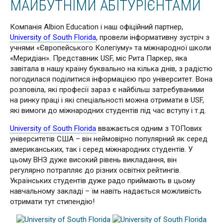
МАЙБУТНІМИ АБІТУРІЄНТАМИ
Компанія Albion Education і наш офіційний партнер,
University of South Florida
, провели інформативну зустріч з
учнями «Європейського Колегіуму» та міжнародної школи
«Меридіан». Представник USF, міс Рита Паркер, яка
завітала в нашу країну буквально на кілька днів, з радістю
погодилася поділитися інформацією про університет. Вона
розповіла, які професії зараз є найбільш затребуваними
на ринку праці і які спеціальності можна отримати в USF,
які вимоги до міжнародних студентів під час вступу і т.д.
University of South Florida
вважається одним з ТОПових
університетів США – він неймовірно популярний як серед
американських, так і серед міжнародних студентів. У
цьому ВНЗ дуже високий рівень викладання, він
регулярно потрапляє до різних освітніх рейтингів.
Українських студентів дуже радо приймають в цьому
навчальному закладі – їм навіть надається можливість
отримати тут стипендію!