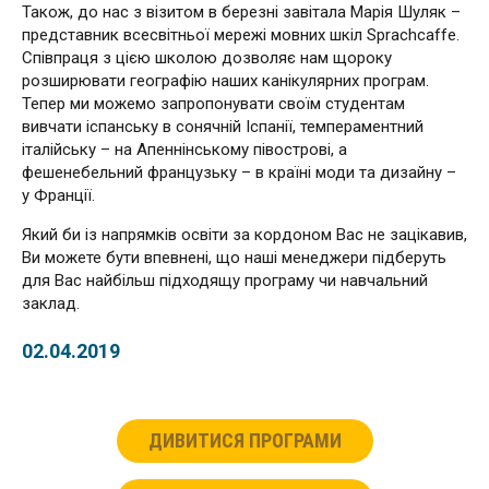
Також, до нас з візитом в березні завітала Марія Шуляк –
представник всесвітньої мережі мовних шкіл Sprachcaffe.
Співпраця з цією школою дозволяє нам щороку
розширювати географію наших канікулярних програм.
Тепер ми можемо запропонувати своїм студентам
вивчати іспанську в сонячній Іспанії, темпераментний
італійську – на Апеннінському півострові, а
фешенебельний французьку – в країні моди та дизайну –
у Франції.
Який би із напрямків освіти за кордоном Вас не зацікавив,
Ви можете бути впевнені, що наші менеджери підберуть
для Вас найбільш підходящу програму чи навчальний
заклад.
02.04.2019
ДИВИТИСЯ ПРОГРАМИ