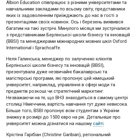
Albion Education співпрацює з різними університетами та
навчальними закладами по всьому світу, представники
яких із задоволенням приїжджають до нас в гості з
презентаціями своїх новинок. Ось і березень виявився
багатим на такі зустрічі. Минулого місяця ми зустрічалися
з представниками Берлінської школи бізнесу та інновацій
(BBSI) та менеджерами міжнародних мовних шкіл Oxford
International і Sprachcaffe.
Неля Галинська, менеджер по залученню клієнтів
Берлінської школи бізнесу та інновацій (BBSI),
презентувала дуже незвичайні бакалаврські та
магістерські програми, які пропонує цей німецький
університет, наприклад, управління в сфері моди та
предметів розкоші чи стратегічний маркетинг.
Незважаючи на те, що ВНЗ знаходиться в самому центрі
столиці Німеччини, вартість навчання тут дуже невисока.
Більше того, BSBI пропонує всім студентам з України
знижку в розмірі до 1500 євро на рік. Детальніше про
університет можна дізнатися на нашому
сайті
.
Крістіна Гарібіан (Christine Garibian), регіональний