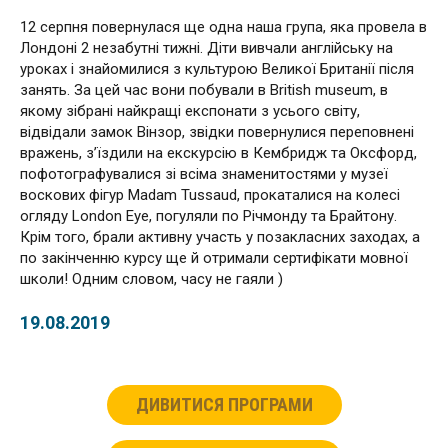
12 серпня повернулася ще одна наша група, яка провела в
Лондоні 2 незабутні тижні. Діти вивчали англійську на
уроках і знайомилися з культурою Великої Британії після
занять. За цей час вони побували в British museum, в
якому зібрані найкращі експонати з усього світу,
відвідали замок Вінзор, звідки повернулися переповнені
вражень, з’їздили на екскурсію в Кембридж та Оксфорд,
пофотографувалися зі всіма знаменитостями у музеї
воскових фігур Madam Tussaud, прокаталися на колесі
огляду London Eye, погуляли по Річмонду та Брайтону.
Крім того, брали активну участь у позакласних заходах, а
по закінченню курсу ще й отримали сертифікати мовної
школи! Одним словом, часу не гаяли )
19.08.2019
ДИВИТИСЯ ПРОГРАМИ