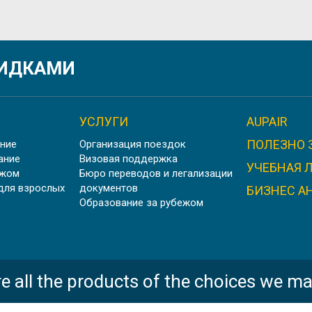
В НЕФТЕГАЗОВОЙ ПРОМЫШЛЕННОСТИ ROSE OF Y
КИДКАМИ
УСЛУГИ
AUPAIR
ПОЛЕЗНО 
ние
Организация поездок
ИНАНСИСТОВ И БАНКИРОВ ROSE OF YORK LANGUA
ание
Визовая поддержка
УЧЕБНАЯ 
ежом
Бюро переводов и легализации
для взрослых
документов
БИЗНЕС А
Образование за рубежом
ИЙ ДЛЯ ЮРИСТОВ ROSE OF YORK LANGUAGE SCHOO
e all the products of the choices we ma