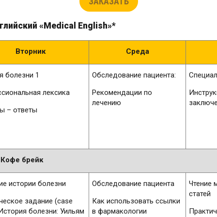
ЗАКАЗАТЬ
глийский
«
Medical
English
»*
Вторник
Среда
я болезни 1
Обследование пациента:
Специал
сиональная лексика
Рекомендации по
Инструк
лечению
заключ
ы – ответы
Кофе брейк
ие истории болезни
Обследование пациента
Чтение 
статей
ческое задание (case
Как использовать ссылки
 История болезни: Уильям
в фармакологии
Практич