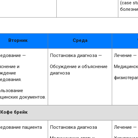
(case st
болезни
Вторник
Среда
едование —
Постановка диагноза —
Лечение —
снение и
Обсуждение и объяснение
Медицинск
уждение
диагноза
физиотера
едования.
льзование
цинских документов.
Кофе брейк
едование пациента
Постановка диагноза
Лечение —