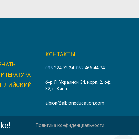
ORK LANGUAGE SCHOOL, LONDON
КОНТАКТЫ
ЗНАТЬ
GE SCHOOL, LONDON
095
324 73 24
067
466 44 74
ЛИТЕРАТУРА
б-р Л. Украинки 34, корп. 2, оф.
НГЛИЙСКИЙ
32, г. Киев
albion@albioneducation.com
L, LONDON
ke!
Политика конфиденциальности