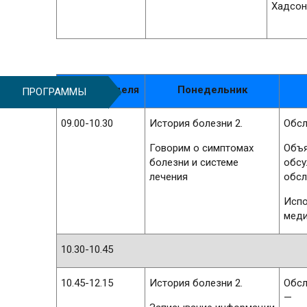
Хадсон
Вторая неделя
Понедельник
ПРОГРАММЫ
09.00-10.30
История болезни 2.
Обсл
Говорим о симптомах
Объя
болезни и системе
обс
лечения
обсл
Испо
меди
10.30-10.45
10.45-12.15
История болезни 2.
Обсл
—