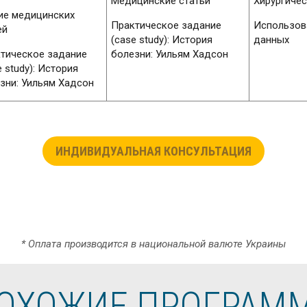
Медицинские статьи
Хирургичес
ие медицинских
Практическое задание
Использов
ей
(case study): История
данных
тическое задание
болезни: Уильям Хадсон
e study): История
зни: Уильям Хадсон
ИНДИВИДУАЛЬНАЯ КОНСУЛЬТАЦИЯ
* Оплата производится в национальной валюте Украины
ОХОЖИЕ ПРОГРАМ