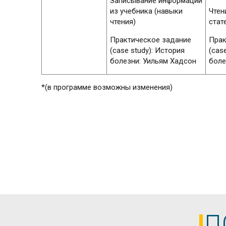
Записывание информации
из учебника (навыки
Чтен
чтения)
стат
Практическое задание
Прак
(case study): История
(cas
болезни: Уильям Хадсон
боле
*(в программе возможны изменения)
П