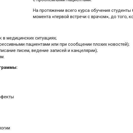
На протяжении всего курса обучения студенты 
момента
«
первой встречи с врачом
»
, до того, 
к в медицинских ситуациях;
грессивными пациентами или при сообщении плохих новостей);
исание писем, ведение записей и канцелярии);
м.
граммы:
ффекты
логии