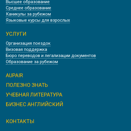
ПРОФЕССИОНАЛЬНЫЙ
Высшее образование
АНГЛИЙСКИЙ ДЛЯ
Среднее образование
АВИАЦИОННЫХ СПЕЦИАЛИСТОВ
Каникулы за рубежом
В АНГЛИИ, ДЕВОН
Языковые курсы для взрослых
УСЛУГИ
Организация поездок
Визовая поддержка
КУРСЫ АНГЛИЙСКОГО ЯЗЫКА В
Бюро переводов и легализации документов
США, НЬЮ ЙОРК | EMBASSY
Образование за рубежом
AUPAIR
ПОЛЕЗНО ЗНАТЬ
УЧЕБНАЯ ЛИТЕРАТУРА
КУРСЫ АНГЛИЙСКОГО ЯЗЫКА В
АНГЛИИ, ЛЬЮИС | SUSSEX DOWNS
БИЗНЕС АНГЛИЙСКИЙ
COLLEGE
КОНТАКТЫ