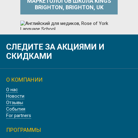
МАРКЕТОЛОГОВ ШКОЛА KINGS
BRIGHTON, BRIGHTON, UK
СЛЕДИТЕ ЗА АКЦИЯМИ И
АНГЛИЙСКИЙ ДЛЯ МЕДИКОВ,
ROSE OF YORK LANGUAGE SCHOOL
СКИДКАМИ
О КОМПАНИИ
О нас
БИЗНЕС АНГЛИЙСКИЙ В АНГЛИИ,
Новости
ЛОНДОН | EC LONDON
Отзывы
События
For partners
ПРОГРАММЫ