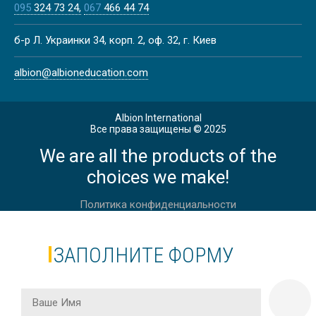
095
324 73 24
067
466 44 74
КУРСЫ НЕМЕЦКОГО ЯЗЫКА В
б-р Л. Украинки 34, корп. 2, оф. 32, г. Киев
АВСТРИИ, ВЕНА |
DEUTSCHAKADEMIE
albion@albioneducation.com
Albion International
Все права защищены © 2025
We are all the products of the
АНГЛИЙСКИЙ ДЛЯ ВЗРОСЛЫХ 50+
В АНГЛИИ, ИСТБОРН
choices we make!
Политика конфиденциальности
ЗАПОЛНИТЕ ФОРМУ
АНГЛИЙСКИЙ ДЛЯ ВЗРОСЛЫХ 40+
В АНГЛИИ, ЧЕЛТНЕМ