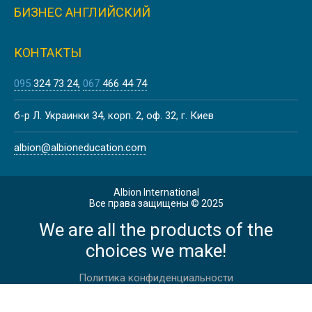
COLORADO STATE UNIVERSITY |
БИЗНЕС АНГЛИЙСКИЙ
CША
КОНТАКТЫ
095
324 73 24
067
466 44 74
UNIVERSITY OF APPLIED SCIENCES
б-р Л. Украинки 34, корп. 2, оф. 32, г. Киев
FRANKFURT, ГЕРМАНИЯ
albion@albioneducation.com
Albion International
Все права защищены © 2025
We are all the products of the
UNIVERSITY OF APPLIED SCIENCES
MUNICH I ГЕРМАНИЯ
choices we make!
Политика конфиденциальности