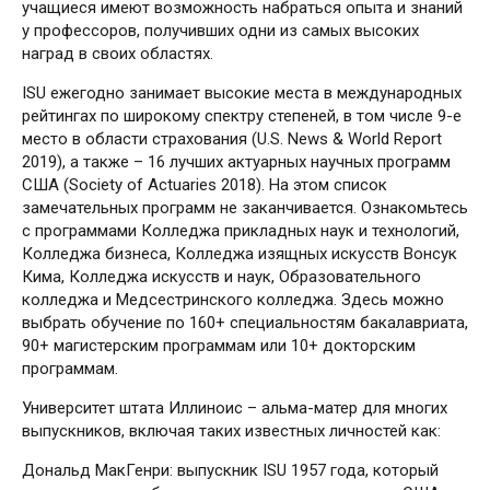
учащиеся имеют возможность набраться опыта и знаний
у профессоров, получивших одни из самых высоких
наград в своих областях.
ISU ежегодно занимает высокие места в международных
рейтингах по широкому спектру степеней, в том числе 9-е
место в области страхования (U.S. News & World Report
2019), а также – 16 лучших актуарных научных программ
США (Society of Actuaries 2018). На этом список
замечательных программ не заканчивается. Ознакомьтесь
с программами Колледжа прикладных наук и технологий,
Колледжа бизнеса, Колледжа изящных искусств Вонсук
Кима, Колледжа искусств и наук, Образовательного
колледжа и Медсестринского колледжа. Здесь можно
выбрать обучение по 160+ специальностям бакалавриата,
90+ магистерским программам или 10+ докторским
программам.
Университет штата Иллиноис – альма-матер для многих
выпускников, включая таких известных личностей как:
Дональд МакГенри: выпускник ISU 1957 года, который