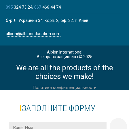
095
324 73 24
067
466 44 74
COLORADO STATE UNIVERSITY |
б-р Л. Украинки 34, корп. 2, оф. 32, г. Киев
CША
albion@albioneducation.com
Albion International
Все права защищены © 2025
We are all the products of the
UNIVERSITY OF APPLIED SCIENCES
MUNICH I ГЕРМАНИЯ
choices we make!
Политика конфиденциальности
ЗАПОЛНИТЕ ФОРМУ
IUBH UNIVERSITY OF APPLIED
SCIENCES ГЕРМАНИЯ