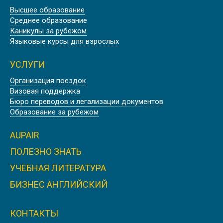
Высшее образование
ШТУДИЕНКОЛЛЕГ КАРЛСРУЭ,
Среднее образование
ГЕРМАНИЯ
Каникулы за рубежом
Языковые курсы для взрослых
УСЛУГИ
Организация поездок
Визовая поддержка
WASHINGTON STATE UNIVERSITY |
Бюро переводов и легализации документов
CША
Образование за рубежом
AUPAIR
ПОЛЕЗНО ЗНАТЬ
УЧЕБНАЯ ЛИТЕРАТУРА
ILLINOIS STATE UNIVERSITY | CША
БИЗНЕС АНГЛИЙСКИЙ
КОНТАКТЫ