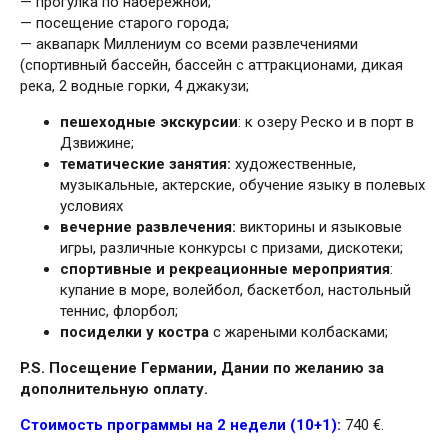
— прогулка по набережной;
— посещение старого города;
— аквапарк Миллениум со всеми развлечениями
(спортивный бассейн, бассейн с аттракционами, дикая
река, 2 водные горки, 4 джакузи;
пешеходные экскурсии
: к озеру Реско и в порт в
Дзвижине;
тематические занятия:
художественные,
музыкальные, актерские, обучение языку в полевых
условиях
вечерние развлечения:
викторины и языковые
игры, различные конкурсы с призами, дискотеки;
спортивные и рекреационные мероприятия
:
купание в море, волейбол, баскетбол, настольный
теннис, флорбол;
посиделки у костра
с жареными колбасками;
P.S. Посещение Германии, Дании по желанию за
дополнительную оплату.
Стоимость программы на 2 недели (10+1):
740 €.