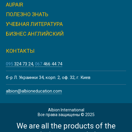
AUPAIR
ПОЛЕЗНО ЗНАТЬ
Лето
УЧЕБНАЯ ЛИТЕРАТУРА
ЛІТНІ КАНІКУЛИ В БАТІ
БИЗНЕС АНГЛИЙСКИЙ
КОНТАКТЫ
095
324 73 24
067
466 44 74
Лето
ЛЕТНИЕ КАНИКУЛЫ НА МАЛЬТЕ,
б-р Л. Украинки 34, корп. 2, оф. 32, г. Киев
ВАЛЛЕТТА | CAVENDISH SCHOOL
albion@albioneducation.com
Albion International
Весна
Все права защищены © 2025
We are all the products of the
ВЕСЕННИЕ КАНИКУЛЫ В
ЙОРКШИРЕ