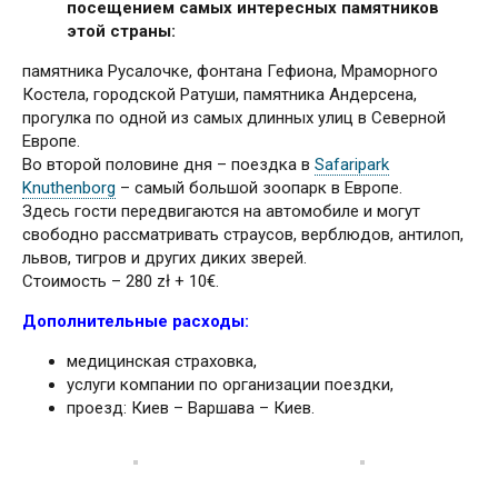
посещением самых интересных па­мятни­ков
этой страны:
памя­тника Русалочке, фон­та­на Гефиона, Мраморного
Костела, городской Ратуши, памятника Андерсена,
прогулка по одной из са­мых длинных улиц в Северной
Европе.
Во второй половине дня – поездка в
Safaripark
Knuthenborg
– самый большой зоопарк в Европе.
Здесь гости передвигаются на автомобиле и могут
свободно рассматривать страусов, верблюдов, антилоп,
львов, тигров и других диких зверей.
Стоимость – 280 zł + 10€.
Дополнительные расходы:
медицинская страховка,
услуги компании по организации поездки,
проезд: Киев – Варшава – Киев.