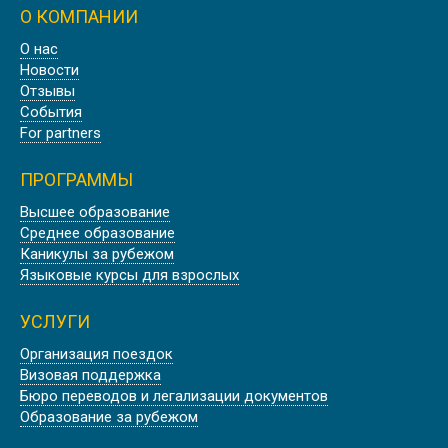
О КОМПАНИИ
Осень
О нас
ОСЕННИЕ КАНИКУЛЫ В
Новости
ЭДИНБУРГЕ, ШОТЛАНДИЯ
Отзывы
События
For partners
ПРОГРАММЫ
Лето
Высшее образование
Среднее образование
ЛЕТНИЕ КАНИКУЛЫ В ОКСФОРДЕ
Каникулы за рубежом
Языковые курсы для взрослых
УСЛУГИ
Организация поездок
Лето
Визовая поддержка
АНГЛИЙСКИЕ КАНИКУЛЫ В
Бюро переводов и легализации документов
ЛОНДОНЕ
Образование за рубежом