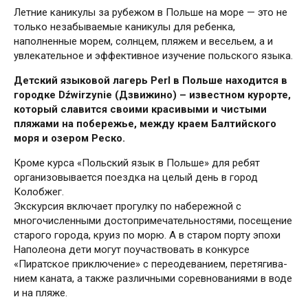
Летние каникулы за рубежом в Польше на море — это не
только незабываемые каникулы для ребенка,
наполненные морем, солнцем, пляжем и весельем, а и
увлекательное и эффективное изучение польского языка.
Детский языковой лагерь Perl в Польше находится в
городке Dźwirzynie (Дзвижино) – известном курорте,
который славится своими красивыми и чистыми
пляжами на побережье, между краем Балтийского
моря и озером Реско.
Кроме курса «Польский язык в Польше» для ребят
организовывается поездка на целый день в город
Колобжег.
Экскурсия включает прогулку по набережной с
многочисленными дос­то­при­меча­тель­нос­тя­ми, посещение
старого го­ро­да, круиз по морю. А в старом порту эпохи
Напо­лео­на дети могут поучаствовать в конкурсе
«Пиратское приключение» с переодеванием, пере­тяги­ва­
ни­ем каната, а также различными соревнованиями в воде
и на пляже.