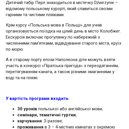
Дитячий табір Перл знаходиться в містечку Dźwirzynie –
відомому польському курорті, який славиться своїми
гарними та чистими пляжами.
Крім курсу «Польська мова в Польщі» для учнів
організовується поїздка на цілий день в місто Колобжег.
Екскурсія включає прогулянку по набережній з
численними пам’ятками, відвідування старого міста, круїз
по морю.
А в старому порту епохи Наполеона діти можуть взяти
участь в конкурсі «Піратська пригода» з переодяганням,
перетягуванням каната, а також різними змаганнями у
воді та на пляжі.
У вартість програми входить
:
30 уроків
польської або англійської мови;
семінари, тематичні гуртки
;
харчування
: 3-разове;
проживання
в 3 – 4-містних кімнатах з окремою