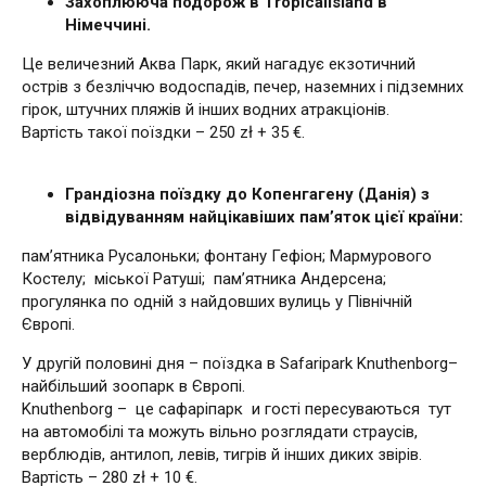
Захоплююча подорож в TropicalIsland в
Німеччині.
Це величезний Аква Парк, який нагадує екзотичний
острів з безліччю водоспадів, печер, наземних і підземних
гірок, штучних пляжів й інших водних атракціонів.
Вартість такої поїздки – 250 zł + 35 €.
Грандіозна поїздку до Копенгагену (Данія) з
відвідуванням найцікавіших пам’яток цієї країни:
пам’ятника Русалоньки; фонтану Гефіон; Мармурового
Костелу; міської Ратуші; пам’ятника Андерсена;
прогулянка по одній з найдовших вулиць у Північній
Європі.
У другій половині дня – поїздка в Safaripark Knuthenborg–
найбільший зоопарк в Європі.
Knuthenborg – це сафаріпарк и гості пересуваються тут
на автомобілі та можуть вільно розглядати страусів,
верблюдів, антилоп, левів, тигрів й інших диких звірів.
Вартість – 280 zł + 10 €.