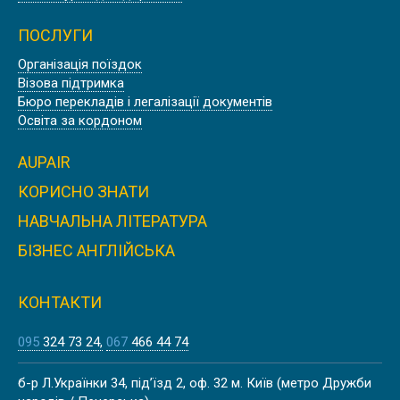
ПОСЛУГИ
Організація поїздок
Літо
Візова підтримка
Бюро перекладів і легалізації документів
АНГЛІЙСЬКІ КАНІКУЛИ В ЛОНДОНІ
Освіта за кордоном
AUPAIR
КОРИСНО ЗНАТИ
Літо
НАВЧАЛЬНА ЛІТЕРАТУРА
ЛІТНІ КАНІКУЛИ В БАТІ
БІЗНЕС АНГЛІЙСЬКА
КОНТАКТИ
095
324 73 24
067
466 44 74
Літо
ЛІТНІ КАНІКУЛИ НА МАЛЬТІ,
б-р Л.Українки 34, під’їзд 2, оф. 32 м. Київ (метро Дружби