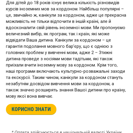
Для дітей до 18 років існує велика кількість різновидів
курсів іноземних мов за кордоном. Найбільш популярні –
це, звичайно ж, канікули за кордоном, адже це прекрасна
можливість не тільки відпочити в іншій країні, але й
вдосконалити свій рівень іноземної мови. Ми пропонуємо
величезний вибір, як програм, так і країн, які може
відвідати Ваша дитина. Канікули за кордоном – це
гарантія подолання мовного бар’єру, що є однією з
головних проблем у вивченні мови, адже 2 – 3тижні
дитина проведе з носіями мови тадітьми, які також
приїхали вчити іноземну мову за кордоном. Крім того,
наші програми включають культурно-розважальні заходи
та екскурсії. Таким чином, канікули за кордоном стануть
незабутнім досвідом вивчення мови за кордоном, а
також значно розширять знання Вашої дитини про країну,
мову якої вона вивчає.
КОРИСНО ЗНАТИ
* Оплата здійснюється в національній валюті України