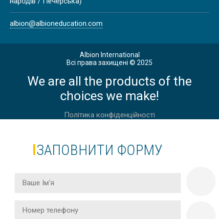
ВАЛЛЕТТА | CAVENDISH SCHOOL
народів / Печерська)
albion@albioneducation.com
Весна
Albion International
Всі права захищені © 2025
ВЕСНЯНІ КАНІКУЛИ У ЙОРКШИРІ
We are all the products of the
choices we make!
Політика конфіденційності
Весна
ЗАПОВНИТИ ФОРМУ
ВЕСНЯНІ КАНІКУЛИ У АНГЛІЇ,
ЛОНДОН, DAVID GAME COLLEGE
Весна