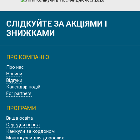
Літо
СЛІДКУЙТЕ ЗА АКЦІЯМИ І
ЛІТНІ КАНІКУЛИ В ЛОС-
АНДЖЕЛЕСІ 2026
ЗНИЖКАМИ
ПРО КОМПАНІЮ
Осінь
Про нас
ОСІННІ КАНІКУЛИ В ЕДИНБУРЗІ,
Новини
ШОТЛАНДІЯ
Відгуки
Календар подій
For partners
ПРОГРАМИ
Літо
Вища освіта
Середня освіта
ЛІТНІ КАНІКУЛИ В ОКСФОРДІ
Канікули за кордоном
Мовні курси для дорослих