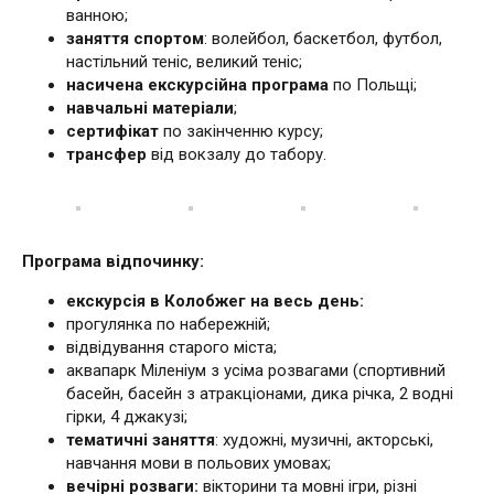
ванною;
заняття спортом
: волейбол, баскетбол, футбол,
настільний теніс, великий теніс;
насичена екскурсійна програма
по Польщі;
навчальні матеріали
;
сертифікат
по закінченню курсу;
трансфер
від вокзалу до табору.
Програма відпочинку:
екскурсія в Колобжег на весь день:
прогулянка по набережній;
відвідування старого міста;
аквапарк Міленіум з усіма розвагами (спортивний
басейн, басейн з атракціонами, дика річка, 2 водні
гірки, 4 джакузі;
тематичні заняття
: художні, музичні, акторські,
навчання мови в польових умовах;
вечірні розваги:
вікторини та мовні ігри, різні