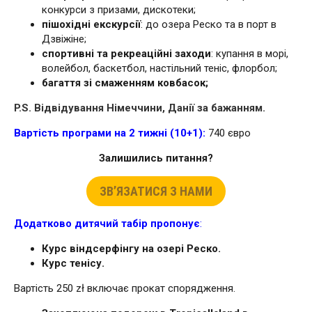
конкурси з призами, дискотеки;
пішохідні екскурсії
: до озера Реско та в порт в
Дзвіжіне;
спортивні та рекреаційні заходи
: купання в морі,
волейбол, баскетбол, настільний теніс, флорбол;
багаття зі смаженням ковбасок;
P
.
S
.
Відвідування Німеччини, Данії за бажанням.
Вартість програми на 2 тижні (10+1):
740 євро
Залишились питання?
ЗВ’ЯЗАТИСЯ З НАМИ
Додатково дитячий табір пропонує
:
Курс віндсерфінгу на озері Реско.
Курс тенісу.
Вартість 250 zł включає прокат спорядження.