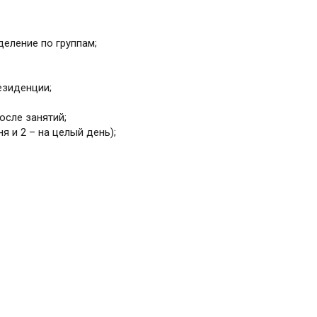
деление по группам;
езиденции;
осле занятий;
я и 2 – на целый день);