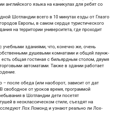
ии английского языка на каникулах для ребят со
дной Шотландии всего в 10 минутах езды от Глазго
 городов Европы, в самом сердце туристического
здания на территории университета, где проходит
 учебными зданиями, что, конечно же, очень
собственными душевыми комнатами и общей лаунж-
, есть общая гостиная с бильярдным столом, двумя
 торговыми автоматами. Также в здании работает
юдение.
 – после обеда (или наоборот, зависит от дат
 В свободное от уроков время, программой
пребывания в Шотландии дети посетят
тушей в неоклассическом стиле, съездят на
 исследуют Лох Ломонд и узнают реально ли Лох-