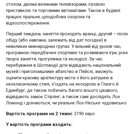
столом, двома великими телевізорами, ігровою
приставкою та торговими автоматами. Також в будівлі
працює пральня, цілодобова охорона та
відеоспостереження.
Перший тиждень заняття проходять вранці, другий – після
обіду (або навпаки, залежить від дат поїздки) в
невеликих міжнародних групах. У вільний від уроків час,
програмою передбачені спортивні та розвиваючі ігри, різні
творчі заняття, прогулянки та екскурсії. За час
перебування в Шотландії діти відвідають національний
музей і приголомшливе абатство в Пейслі, зможуть
оцінити красиву архітектуру міста з його ратушею в
неокласичному стилі, з’їздять на екскурсію в Глазго й
Единбург, де також побачать багато всього цікавого,
відвідають замок Стірлінг, а також самі дослідять Лох
Ломонд і дізнаються, чи реальне Лох-Неське чудовисько.
Вартість програми на 2 тижні:
2190 євро
У вартість програми входить: