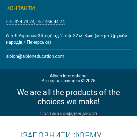
КОНТАКТИ
095
324 73 24
067
466 44 74
Літо
ЛІТНІ КАНІКУЛИ НА МАЛЬТІ,
б-р Л.Українки 34, під’їзд 2, оф. 32 м. Київ (метро Дружби
ВАЛЛЕТТА | CAVENDISH SCHOOL
народів / Печерська)
albion@albioneducation.com
Весна
Albion International
Всі права захищені © 2025
ВЕСНЯНІ КАНІКУЛИ У ЙОРКШИРІ
We are all the products of the
choices we make!
Політика конфіденційності
Весна
ЗАПОВНИТИ ФОРМУ
ВЕСНЯНІ КАНІКУЛИ У АНГЛІЇ,