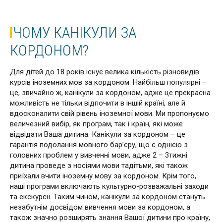
ЧОМУ КАНІКУЛИ ЗА
КОРДОНОМ?
Для дітей до 18 років існує велика кількість різновидів
курсів іноземних мов за кордоном. Найбільш популярні –
це, звичайно ж, канікули за кордоном, адже це прекрасна
можливість не тільки відпочити в іншій країні, але й
вдосконалити свій рівень іноземної мови. Ми пропонуємо
величезний вибір, як програм, так і країн, які може
відвідати Ваша дитина. Канікули за кордоном – це
гарантія подолання мовного бар’єру, що є однією з
головних проблем у вивченні мови, адже 2 – 3тижні
дитина проведе з носіями мови тадітьми, які також
приїхали вчити іноземну мову за кордоном. Крім того,
наші програми включають культурно-розважальні заходи
та екскурсії. Таким чином, канікули за кордоном стануть
незабутнім досвідом вивчення мови за кордоном, а
також значно розширять знання Вашої дитини про країну,