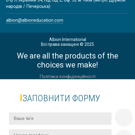
ІНЖЕНЕРІВ В АНГЛІЇ, ЛОНДОН
народів / Печерська)
albion@albioneducation.com
Albion International
ПРОФЕСІЙНА АНГЛІЙСЬКА ДЛЯ
Всі права захищені © 2025
МЕНЕДЖЕРІВ ТУРИСТИЧНОГО
We are all the products of the
БІЗНЕСУ В АНГЛІЇ, БОРНМУТ
choices we make!
Політика конфіденційності
ЗАПОВНИТИ ФОРМУ
ПРОФЕСІЙНА АНГЛІЙСЬКА ДЛЯ
ЮРИСТІВ В АНГЛІЇ, ЛОНДОН