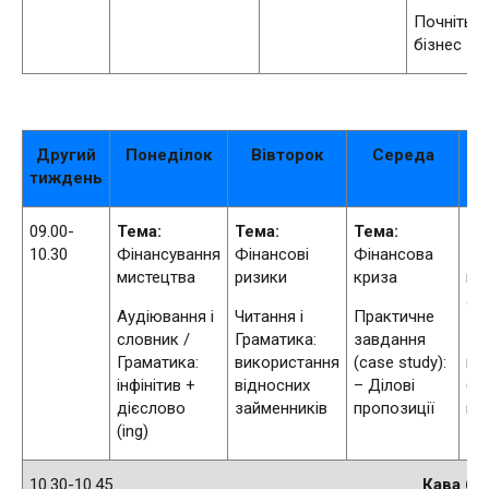
Почніть с
бізнес
Другий
Понеділок
Вівторок
Середа
тиждень
09.00-
Тема:
Тема:
Тема:
Те
10.30
Фінансування
Фінансові
Фінансова
Кул
мистецтва
ризики
криза
по
ан
Аудіювання і
Читання і
Практичне
словник /
Граматика:
завдання
Гро
Граматика:
використання
(case study):
ме
інфінітив +
відносних
– Ділові
(Ід
дієслово
займенників
пропозиції
по
(ing)
10.30-10.45
Кава бр