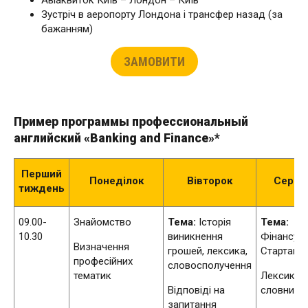
Авіаквиток Київ – Лондон – Київ
Зустріч в аеропорту Лондона і трансфер назад (за
бажанням)
ЗАМОВИТИ
Пример программы профессиональный
английский
«Banking and Finance»*
Перший
Понеділок
Вівторок
Серед
тиждень
09.00-
Знайомство
Тема:
Історія
Тема:
10.30
виникнення
Фінансув
Визначення
грошей, лексика,
Стартапів
професійних
словосполучення
тематик
Лексика,
Відповіді на
словник
запитання