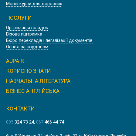
Мовні курси для дорослих
ПОСЛУГИ
Організація поїздок
ПРОФЕСІЙНА АНГЛІЙСЬКА ДЛЯ
Візова підтримка
АВІАТОРІВ ТА ЛЬОТНОГО ЕКІПАЖУ
Бюро перекладів і легалізації документів
ROSE OF YORK LANGUAGE SCHOOL,
Освіта за кордоном
LONDON
AUPAIR
КОРИСНО ЗНАТИ
НАВЧАЛЬНА ЛІТЕРАТУРА
ПРОФЕСІЙНА АНГЛІЙСЬКА ДЛЯ
АВІАЦІЙНИХ ФАХІВЦІВ В АНГЛІЇ,
БІЗНЕС АНГЛІЙСЬКА
ДЕВОН
КОНТАКТИ
095
324 73 24
067
466 44 74
ПРОФЕСІЙНА АНГЛІЙСЬКА ДЛЯ
б-р Л.Українки 34, під’їзд 2, оф. 32 м. Київ (метро Дружби