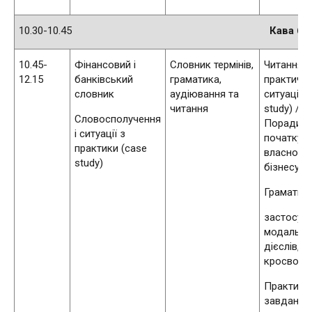
10.30-10.45
Кава бр
10.45-
Фінансовий і
Словник термінів,
Читання і
12.15
банківський
граматика,
практичні
словник
аудіювання та
ситуації (
читання
study) /
Словосполучення
Поради д
і ситуації з
початку
практики (case
власного
study)
бізнесу
Граматика
застосув
модальни
дієслів,
кросворд
Практичн
завдання: