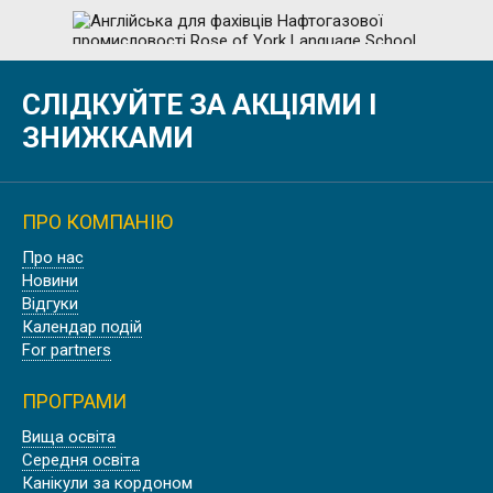
АНГЛІЙСЬКА ДЛЯ ФАХІВЦІВ
СЛІДКУЙТЕ ЗА АКЦІЯМИ І
НАФТОГАЗОВОЇ ПРОМИСЛОВОСТІ
ROSE OF YORK LANGUAGE SCHOOL,
ЗНИЖКАМИ
LONDON
ПРО КОМПАНІЮ
Про нас
АНГЛІЙСЬКА ДЛЯ ЮРИСТІВ ROSE
Новини
OF YORK LANGUAGE SCHOOL,
Відгуки
LONDON
Календар подій
For partners
ПРОГРАМИ
Вища освіта
АНГЛІЙСЬКА ДЛЯ МЕДИКІВ, ROSE
Середня освіта
OF YORK LANGUAGE SCHOOL
Канікули за кордоном