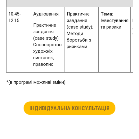
10.45-
Аудіювання,
Практичне
Тема:
Те
12.15
завдання
Інвестування
Ек
Практичне
(case study):
та ризики
да
завдання
Методи
(Яп
(case study):
боротьби з
Спонсорство
ризиками
художніх
виставок,
правопис
*(в програмі можливі зміни)
ІНДИВІДУАЛЬНА КОНСУЛЬТАЦІЯ