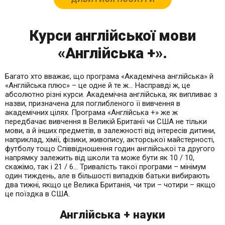
Курси англійської мови
«Англійська +».
Багато хто вважає, що програма «Академічна англійська» й
«Англійська плюс» – це одне й те ж… Насправді ж, це
абсолютно різні курси. Академічна англійська, як випливає з
назви, призначена для поглибленого її вивчення в
академічних цілях. Програма «Англійська +» же ж
передбачає вивчення в Великій Британії чи США не тільки
мови, а й інших предметів, в залежності від інтересів дитини,
наприклад, хімії, фізики, живопису, акторської майстерності,
футболу тощо Співвідношення годин англійської та другого
напрямку залежить від школи та може бути як 10 / 10,
скажімо, так і 21 / 6… Тривалість такої програми – мінімум
один тиждень, але в більшості випадків батьки вибирають
два тижні, якщо це Велика Британія, чи три – чотири – якщо
це поїздка в США.
Англійська + науки