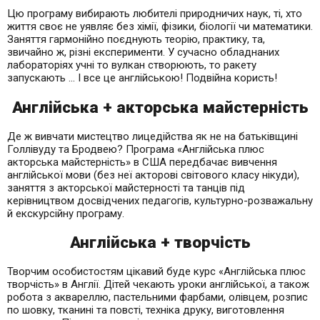
Цю програму вибирають любителі природничих наук, ті, хто
життя своє не уявляє без хімії, фізики, біології чи математики.
Заняття гармонійно поєднують теорію, практику, та,
звичайно ж, різні експерименти. У сучасно обладнаних
лабораторіях учні то вулкан створюють, то ракету
запускають … І все це англійською! Подвійна користь!
Англійська + акторська майстерність
Де ж вивчати мистецтво лицедійства як не на батьківщині
Голлівуду та Бродвею? Програма «Англійська плюс
акторська майстерність» в США передбачає вивчення
англійської мови (без неї акторові світового класу нікуди),
заняття з акторської майстерності та танців під
керівництвом досвідчених педагогів, культурно-розважальну
й екскурсійну програму.
Англійська + творчість
Творчим особистостям цікавий буде курс «Англійська плюс
творчість» в Англії. Дітей чекають уроки англійської, а також
робота з аквареллю, пастельними фарбами, олівцем, розпис
по шовку, тканині та повсті, техніка друку, виготовлення