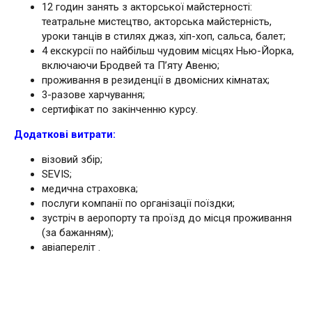
12 годин занять з акторської майстерності:
театральне мистецтво, акторська майстерність,
уроки танців в стилях джаз, хіп-хоп, сальса, балет;
4 екскурсії по найбільш чудовим місцях Нью-Йорка,
включаючи Бродвей та П’яту Авеню;
проживання в резиденції в двомісних кімнатах;
3-разове харчування;
сертифікат по закінченню курсу.
Додаткові витрати:
візовий збір;
SEVIS;
медична страховка;
послуги компанії по організації поїздки;
зустріч в аеропорту та проїзд до місця проживання
(за бажанням);
авіапереліт .