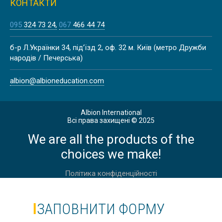
КОНТАКТИ
095
324 73 24
067
466 44 74
Літо
ЛІТНІ КАНІКУЛИ НА МАЛЬТІ,
б-р Л.Українки 34, під’їзд 2, оф. 32 м. Київ (метро Дружби
ВАЛЛЕТТА | CAVENDISH SCHOOL
народів / Печерська)
albion@albioneducation.com
Весна
Albion International
Всі права захищені © 2025
ВЕСНЯНІ КАНІКУЛИ У ЙОРКШИРІ
We are all the products of the
choices we make!
Політика конфіденційності
Весна
ЗАПОВНИТИ ФОРМУ
ВЕСНЯНІ КАНІКУЛИ У АНГЛІЇ,
ЛОНДОН, DAVID GAME COLLEGE