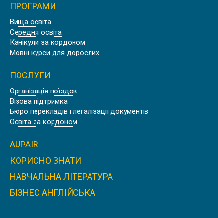
ПРОГРАМИ
Літо
Вища освіта
Середня освіта
ЛІТНІ КАНІКУЛИ В ОКСФОРДІ
Канікули за кордоном
Мовні курси для дорослих
ПОСЛУГИ
Організація поїздок
Літо
Візова підтримка
Бюро перекладів і легалізації документів
АНГЛІЙСЬКІ КАНІКУЛИ В ЛОНДОНІ
Освіта за кордоном
AUPAIR
КОРИСНО ЗНАТИ
Літо
НАВЧАЛЬНА ЛІТЕРАТУРА
ЛІТНІ КАНІКУЛИ В БАТІ
БІЗНЕС АНГЛІЙСЬКА