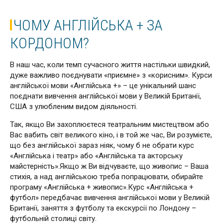
ЧОМУ АНГЛІЙСЬКА + ЗА
КОРДОНОМ?
В наш час, коли темп сучасного життя настільки швидкий,
дуже важливо поєднувати «приємне» з «корисним». Курси
англійської мови «Англійська +» – це унікальний шанс
поєднати вивчення англійської мови у Великій Британії,
США з улюбленим видом діяльності.
Так, якщо Ви захоплюєтеся театральним мистецтвом або
Вас вабить світ великого кіно, і в той же час, Ви розумієте,
що без англійської зараз ніяк, чому б не обрати курс
«Англійська і театр» або «Англійська та акторську
майстерність».Якщо ж Ви відчуваєте, що живопис – Ваша
стихія, а над англійською треба попрацювати, обирайте
програму «Англійська + живопис».Курс «Англійська +
футбол» передбачає вивчення англійської мови у Великій
Британії, заняття з футболу та екскурсії по Лондону –
футбольній столиці світу.