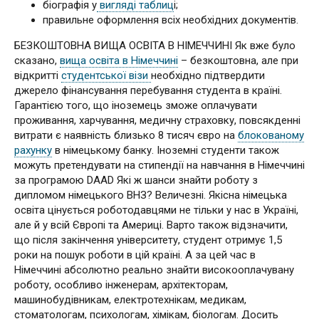
біографія у
вигляді таблиц
і;
правильне оформлення всіх необхідних документів.
БЕЗКОШТОВНА ВИЩА ОСВІТА В НІМЕЧЧИНІ Як вже було
сказано,
вища освіта в Німеччині
– безкоштовна, але при
відкритті
студентської візи
необхідно підтвердити
джерело фінансування перебування студента в країні.
Гарантією того, що іноземець зможе оплачувати
проживання, харчування, медичну страховку, повсякденні
витрати є наявність близько 8 тисяч євро на
блокованому
рахунку
в німецькому банку. Іноземні студенти також
можуть претендувати на стипендії на навчання в Німеччині
за програмою DAAD Які ж шанси знайти роботу з
дипломом німецького ВНЗ? Величезні. Якісна німецька
освіта цінується роботодавцями не тільки у нас в Україні,
але й у всій Європі та Америці. Варто також відзначити,
що після закінчення університету, студент отримує 1,5
роки на пошук роботи в цій країні. А за цей час в
Німеччині абсолютно реально знайти високооплачувану
роботу, особливо інженерам, архітекторам,
машинобудівникам, електротехнікам, медикам,
стоматологам, психологам, хімікам, біологам. Досить