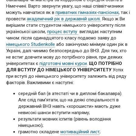
Німеччині. Варто звернути увагу, що наші співвітчизники
можуть навчатися як в
приватних гімназіях-пансіонах
, так і
провести
академічний рік в державній школі.
Якщо ж Ви
вирішили стати студентом німецького університету після
української школи,
процес вступу
виглядає наступним
чином: після одинадцятого класу подаємо заяву до
німецького Studienkolle
або закінчуємо мінімум один рік в
Україні, далі чинимо безпосередньо до ВНЗ. Для тих, хто
не встиг довчити мову до потрібного рівня, при деяких
університетах є
підготовчі мовні курси
.
ЩО ПОТРІБНО
ДЛЯ ВСТУПУ ДО НІМЕЦЬКОГО УНІВЕРСИТЕТУ
Успіх
при вступі до німецького університету залежить від ряду
факторів. Важливими є наступні:
середній бал (в атестаті чи в дипломі бакалавра).
Але слід пам’ятати, що на деякі спеціальності в
державний ВНЗ навіть «хорошисти» мають дуже
невисокі шанси вступити напряму;
результати мовних іспитів (рівень володіння
німецькою);
грамотно складене
мотиваційний лист
;