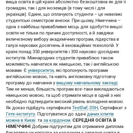
вища освіта в цій країні абсолютно безкоштовна як для її
громадян, так і для іноземців (в тому числі і для
українців). Єдине, що оплачують студенти – це невеликі
студентські семестрові внески. При цьому, Німеччина –
одна з найбільш привабливих місць для здобуття вищої
освіти не тільки по причині доступності, а й завдяки
величезному вибору академічних програм, лідерства в
галузі наукових досягнень й інноваційних технологій. У
країні понад 350 університетів і 300 науково-дослідних
інститутів. Міжнародних студентів приваблює також
можливість навчатися як німецькою, так і англійською
мовами. Є
університети
, які пропонують програми
англійською мовою, та навіть англомовну підготовчу
програму до навчання у
вищому навчальному закладі
.
Тим не менше, більшість програм все-таки викладаються
німецькою мовою, та щоб отримати місце в одній з них
необхідно підтвердити високий рівень володіння мовою.
Як доказ підійдуть сертифікати
TestDaF
,
DSH
, Сертифікат з
Гете-інституту
. Підготуватися до здачі
даних іспитів
можна в Києві
та
за кордоном
.
СЕРЕДНЯ ОСВІТА В
НІМЕЧЧИНІ
Добрим підґрунтям для отримання диплома
бакалавра чи магістра за кордоном є середня освіта в