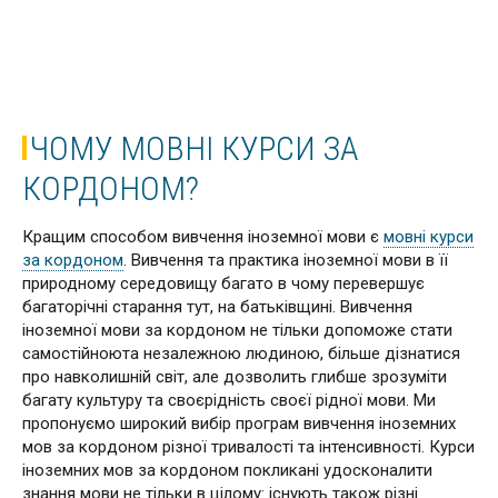
ЧОМУ МОВНІ КУРСИ ЗА
КОРДОНОМ?
Кращим способом вивчення іноземної мови є
мовні курси
за кордоном
. Вивчення та практика іноземної мови в її
природному середовищу багато в чому перевершує
багаторічні старання тут, на батьківщині. Вивчення
іноземної мови за кордоном не тільки допоможе стати
самостійноюта незалежною людиною, більше дізнатися
про навколишній світ, але дозволить глибше зрозуміти
багату культуру та своєрідність своєї рідної мови. Ми
пропонуємо широкий вибір програм вивчення іноземних
мов за кордоном різної тривалості та інтенсивності. Курси
іноземних мов за кордоном покликані удосконалити
знання мови не тільки в цілому: існують також різні