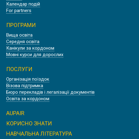
Календар подій
For partners
ПРОГРАМИ
Вища освіта
ПРОФЕСІЙНА АНГЛІЙСЬКА ДЛЯ
Середня освіта
АВІАЦІЙНИХ ФАХІВЦІВ В АНГЛІЇ,
Канікули за кордоном
ДЕВОН
Мовні курси для дорослих
ПОСЛУГИ
Організація поїздок
Візова підтримка
КУРСИ АНГЛІЙСЬКОЇ МОВИ В США,
Бюро перекладів і легалізації документів
НЬЮ ЙОРК | EMBASSY
Освіта за кордоном
AUPAIR
КОРИСНО ЗНАТИ
НАВЧАЛЬНА ЛІТЕРАТУРА
КУРСИ АНГЛІЙСЬКОЇ МОВИ В