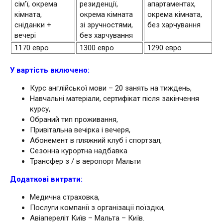
сім’ї, окрема
резиденції,
апартаментах,
кімната,
окрема кімната
окрема кімната,
сніданки +
зі зручностями,
без харчування
вечері
без харчування
1170 евро
1300 евро
1290 евро
У вартість включено:
Курс англійської мови – 20 занять на тиждень,
Навчальні матеріали, сертифікат після закінчення
курсу,
Обраний тип проживання,
Привітальна вечірка і вечеря,
Абонемент в пляжний клуб і спортзал,
Сезонна курортна надбавка
Трансфер з / в аеропорт Мальти
Додаткові витрати:
Медична страховка,
Послуги компанії з організації поїздки,
Авіапереліт Київ – Мальта – Київ.