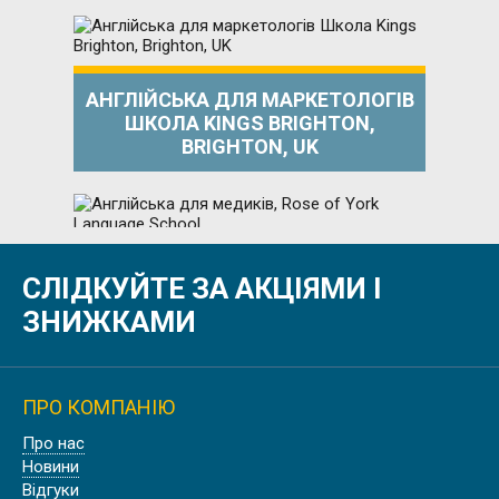
АНГЛІЙСЬКА ДЛЯ МАРКЕТОЛОГІВ
ШКОЛА KINGS BRIGHTON,
BRIGHTON, UK
СЛІДКУЙТЕ ЗА АКЦІЯМИ І
АНГЛІЙСЬКА ДЛЯ МЕДИКІВ, ROSE
OF YORK LANGUAGE SCHOOL
ЗНИЖКАМИ
ПРО КОМПАНІЮ
Про нас
БІЗНЕС АНГЛІЙСЬКА В АНГЛІЇ,
Новини
ЛОНДОН | EC LONDON
Відгуки