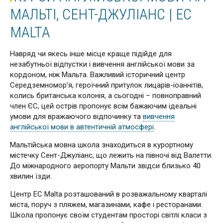
МАЛЬТІ, СЕНТ-ДЖУЛІАНС | EC
MALTA
Навряд чи якесь інше місце краще підійде для
незабутньої відпустки і вивчення англійської мови за
кордоном, ніж Мальта. Важливий історичний центр
Середземномор’я, героїчний притулок лицарів-іоаннітів,
колись британська колонія, а сьогодні – повноправний
член ЄС, цей острів пропонує всім бажаючим ідеальні
умови для вражаючого відпочинку та
вивчення
англійської мови в автентичній атмосфері
.
Мальтійська мовна школа знаходиться в курортному
містечку Сент-Джуліанс, що лежить на півночі від Валетти.
До міжнародного аеропорту Мальти звідси близько 40
хвилин їзди.
Центр EC Malta розташований в розважальному кварталі
міста, поруч з пляжем, магазинами, кафе і ресторанами.
Школа пропонує своїм студентам просторі світлі класи з