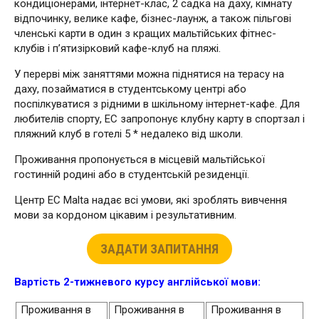
кондиціонерами, інтернет-клас, 2 садка на даху, кімнату
відпочинку, велике кафе, бізнес-лаунж, а також пільгові
членські карти в один з кращих мальтійських фітнес-
клубів і п’ятизірковий кафе-клуб на пляжі.
У перерві між заняттями можна піднятися на терасу на
даху, позайматися в студентському центрі або
поспілкуватися з рідними в шкільному інтернет-кафе. Для
любителів спорту, ЕС запропонує клубну карту в спортзал і
пляжний клуб в готелі 5 * недалеко від школи.
Проживання пропонується в місцевій мальтійської
гостинній родині або в студентській резиденції.
Центр EC Malta надає всі умови, які зроблять вивчення
мови за кордоном цікавим і результативним.
ЗАДАТИ ЗАПИТАННЯ
Вартість 2-тижневого курсу англійської мови:
Проживання в
Проживання в
Проживання в