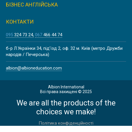
АНГЛІЇ, ЛЬЮЇС | SUSSEX DOWNS
БІЗНЕС АНГЛІЙСЬКА
COLLEGE
КОНТАКТИ
095
324 73 24
067
466 44 74
КУРСИ НІМЕЦЬКОЇ МОВИ В
б-р Л.Українки 34, під’їзд 2, оф. 32 м. Київ (метро Дружби
АВСТРІЇ, ВІДЕНЬ |
народів / Печерська)
DEUTSCHAKADEMIE
albion@albioneducation.com
Albion International
Всі права захищені © 2025
АНГЛІЙСЬКА ДЛЯ ДОРОСЛИХ 30 +
We are all the products of the
В АНГЛІЇ, ЛОНДОН
choices we make!
Політика конфіденційності