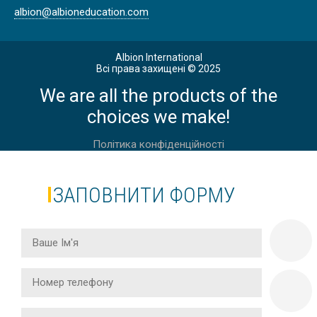
albion@albioneducation.com
Albion International
Всі права захищені © 2025
АНГЛІЙСЬКА ДЛЯ ДОРОСЛИХ 30 +
We are all the products of the
В АНГЛІЇ, ЛОНДОН
choices we make!
Політика конфіденційності
ЗАПОВНИТИ ФОРМУ
АНГЛІЙСЬКА ДЛЯ ДОРОСЛИХ 50+
В АНГЛІЇ, ІСТБОРН
АНГЛІЙСЬКА ДЛЯ ДОРОСЛИХ 40+