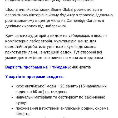
є одним з улюблених місць відпочинку англійців.
Школа англійської мови Shane Global розмістилася в
елегантному вікторіанському будинку з терасою, ідеально
розташованому в центрі міста на Cambridge Gardens в
декількох кроках від набережної.
Крім світлих аудиторій з видом на узбережжя, в школі є
комп’ютерна лабораторія, мультимедіа-центр для
самостійної роботи, студентська кухня, де можна
приготувати ланч, і внутрішній садок. Тут створені всі
умови для комфортного вивчення мови за кордоном.
Вартість програми на 1 тиждень:
480 фунтів
У вартість програми входить:
курс англійської мови – 20 занять (15 навчальних
годин по 60 хв.) на тиждень;
навчальні матеріали та сертифікат по закінченню
курсу;
проживання в гостинній англійській родині, окрема
кімната;