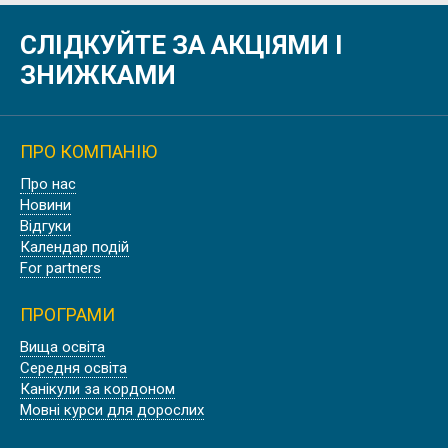
СЛІДКУЙТЕ ЗА АКЦІЯМИ І
АНГЛІЙСЬКА ДЛЯ МЕДИКІВ, ROSE
OF YORK LANGUAGE SCHOOL
ЗНИЖКАМИ
ПРО КОМПАНІЮ
Про нас
БІЗНЕС АНГЛІЙСЬКА В АНГЛІЇ,
Новини
ЛОНДОН | EC LONDON
Відгуки
Календар подій
For partners
ПРОГРАМИ
Вища освіта
ПРОФЕСІЙНА АНГЛІЙСЬКА ДЛЯ
Середня освіта
АВІАЦІЙНИХ ФАХІВЦІВ В АНГЛІЇ,
Канікули за кордоном
ДЕВОН
Мовні курси для дорослих