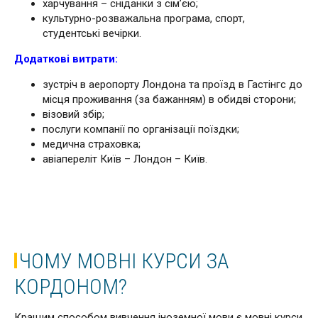
харчування – сніданки з сім’єю;
культурно-розважальна програма, спорт,
студентські вечірки.
Додаткові витрати:
зустріч в аеропорту Лондона та проїзд в Гастінгс до
місця проживання (за бажанням) в обидві сторони;
візовий збір;
послуги компанії по організації поїздки;
медична страховка;
авіапереліт Київ – Лондон – Київ.
ЧОМУ МОВНІ КУРСИ ЗА
КОРДОНОМ?
Кращим способом вивчення іноземної мови є мовні курси