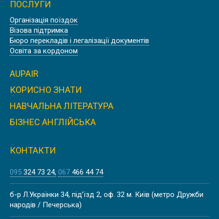
ПОСЛУГИ
Організація поїздок
Візова підтримка
КУРСИ АНГЛІЙСЬКОЇ МОВИ В США,
Бюро перекладів і легалізації документів
НЬЮ ЙОРК | EMBASSY
Освіта за кордоном
AUPAIR
КОРИСНО ЗНАТИ
НАВЧАЛЬНА ЛІТЕРАТУРА
КУРСИ АНГЛІЙСЬКОЇ МОВИ В
АНГЛІЇ, ЛЬЮЇС | SUSSEX DOWNS
БІЗНЕС АНГЛІЙСЬКА
COLLEGE
КОНТАКТИ
095
324 73 24
067
466 44 74
КУРСИ НІМЕЦЬКОЇ МОВИ В
б-р Л.Українки 34, під’їзд 2, оф. 32 м. Київ (метро Дружби
АВСТРІЇ, ВІДЕНЬ |
народів / Печерська)
DEUTSCHAKADEMIE