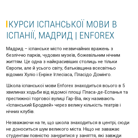
КУРСИ ІСПАНСЬКОЇ МОВИ В
ІСПАНІЇ, МАДРИД | ENFOREX
Мадрид – іспанське місто незвичайних вражень з
безліччю парків, чудових музеїв, божевільним нічним
життям. Це одна з найкрасивіших столиць не тільки
Європи, але й усього світу, батьківщина всесвітньо
відомих Хуліо і Енріке Іглесіаса, Пласідо Домінго.
Школа іспанської мови Enforex знаходиться всього в 5
хвилинах ходьби від відомої площі Пласа-де-Еспанья та
престижної торгової вулиці Гар-Віа, яку називають
«Іспанський Бродвей» через велику кількість театрів і
нічних клубів.
Незважаючи на те, що школа знаходиться в центрі, сюди
не доноситься шум великого міста. Ніщо не заважає
студентам повністю зануритися у заняття, які завжди