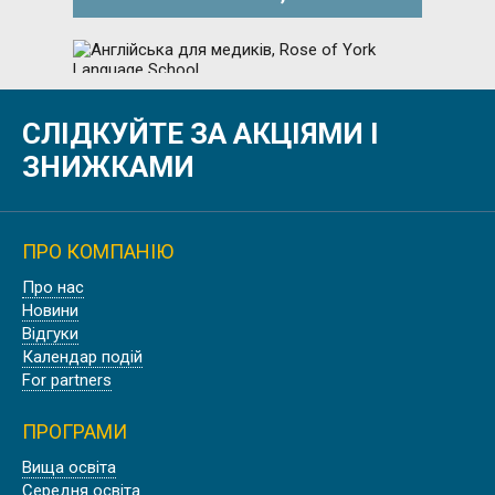
СЛІДКУЙТЕ ЗА АКЦІЯМИ І
АНГЛІЙСЬКА ДЛЯ МЕДИКІВ, ROSE
OF YORK LANGUAGE SCHOOL
ЗНИЖКАМИ
ПРО КОМПАНІЮ
Про нас
БІЗНЕС АНГЛІЙСЬКА В АНГЛІЇ,
Новини
ЛОНДОН | EC LONDON
Відгуки
Календар подій
For partners
ПРОГРАМИ
Вища освіта
ПРОФЕСІЙНА АНГЛІЙСЬКА ДЛЯ
Середня освіта