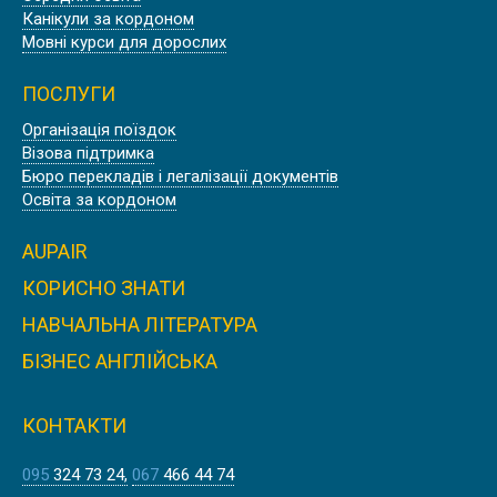
АВІАЦІЙНИХ ФАХІВЦІВ В АНГЛІЇ,
Канікули за кордоном
ДЕВОН
Мовні курси для дорослих
ПОСЛУГИ
Організація поїздок
Візова підтримка
КУРСИ АНГЛІЙСЬКОЇ МОВИ В США,
Бюро перекладів і легалізації документів
НЬЮ ЙОРК | EMBASSY
Освіта за кордоном
AUPAIR
КОРИСНО ЗНАТИ
НАВЧАЛЬНА ЛІТЕРАТУРА
КУРСИ АНГЛІЙСЬКОЇ МОВИ В
АНГЛІЇ, ЛЬЮЇС | SUSSEX DOWNS
БІЗНЕС АНГЛІЙСЬКА
COLLEGE
КОНТАКТИ
095
324 73 24
067
466 44 74