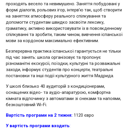
проходять весело та невимушено. Заняття побудовані у
формі діалогів, рольових ігор, інтерв’ю так, щоб створити
на заняттях атмосферу реального спілкування та
допомогти студентам швидко засвоїти лексику,
граматику, активно використовувати їх в повсякденному
спілкуванні та зробити, таким чином, вивчення іспанської
мови за кордоном максимально ефективним.
Безперервна практика іспанської гарантується не тільки
під час занять: школа організовує та пропонує
різноманітні екскурсії, поїздки, культурні та розважальні
заходи, інформує студентів про концерти, театральні
постановки та інші події культурного життя Мадрида.
У школі близько 40 аудиторій з кондиціонерами,
оснащених відео- та аудіо-апаратурою, комфортна
кімната відпочинку з автоматами зі снеками та напоями,
безкоштовний Wi-Fi.
Вартість програми на 2 тижня:
1120 євро
У вартість програми входить
: