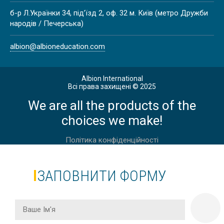
КУРСИ НІМЕЦЬКОЇ МОВИ В
б-р Л.Українки 34, під’їзд 2, оф. 32 м. Київ (метро Дружби
АВСТРІЇ, ВІДЕНЬ |
народів / Печерська)
DEUTSCHAKADEMIE
albion@albioneducation.com
Albion International
Всі права захищені © 2025
АНГЛІЙСЬКА ДЛЯ ДОРОСЛИХ 30 +
We are all the products of the
В АНГЛІЇ, ЛОНДОН
choices we make!
Політика конфіденційності
ЗАПОВНИТИ ФОРМУ
АНГЛІЙСЬКА ДЛЯ ДОРОСЛИХ 50+
В АНГЛІЇ, ІСТБОРН