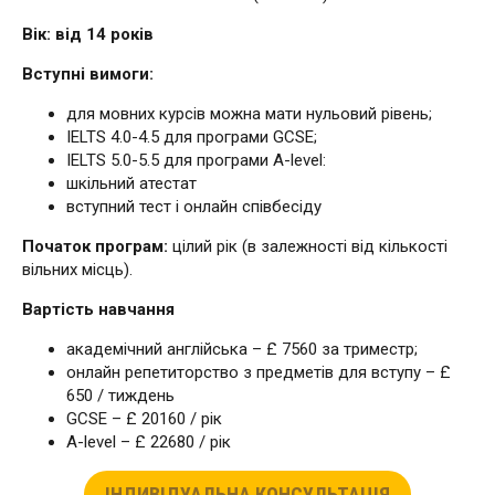
Вік: від 14 років
Вступні вимоги:
для мовних курсів можна мати нульовий рівень;
IELTS 4.0-4.5 для програми GCSE;
IELTS 5.0-5.5 для програми A-level:
шкільний атестат
вступний тест і онлайн співбесіду
Початок програм:
цілий рік (в залежності від кількості
вільних місць).
Вартість навчання
академічний англійська – £ 7560 за триместр;
онлайн репетиторство з предметів для вступу – £
650 / тиждень
GCSE – £ 20160 / рік
A-level – £ 22680 / рік
ІНДИВІДУАЛЬНА КОНСУЛЬТАЦІЯ