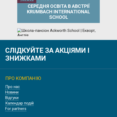
Знижка
СЕРЕДНЯ ОСВІТА В АВСТРІЇ
KRUMBACH INTERNATIONAL
SCHOOL
Знижка
СЛІДКУЙТЕ ЗА АКЦІЯМИ І
ШКОЛА-ПАНСІОН ACKWORTH
SCHOOL | ЕКВОРТ, АНГЛІЯ
ЗНИЖКАМИ
ПРО КОМПАНІЮ
Знижка
Про нас
Новини
PADWORTH COLLEGE, АНГЛІЯ
Відгуки
Календар подій
For partners