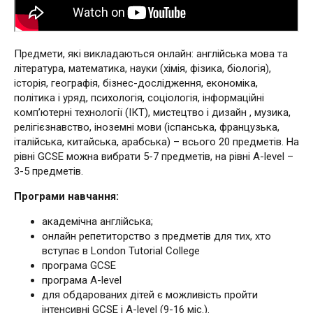
Предмети, які викладаються онлайн: англійська мова та
література, математика, науки (хімія, фізика, біологія),
історія, географія, бізнес-дослідження, економіка,
політика і уряд, психологія, соціологія, інформаційні
комп’ютерні технології (ІКТ), мистецтво і дизайн , музика,
релігієзнавство, іноземні мови (іспанська, французька,
італійська, китайська, арабська) – всього 20 предметів. На
рівні GCSE можна вибрати 5-7 предметів, на рівні A-level –
3-5 предметів.
Програми навчання:
академічна англійська;
онлайн репетиторство з предметів для тих, хто
вступає в London Tutorial College
програма GCSE
програма A-level
для обдарованих дітей є можливість пройти
інтенсивні GCSE і A-level (9-16 міс.).