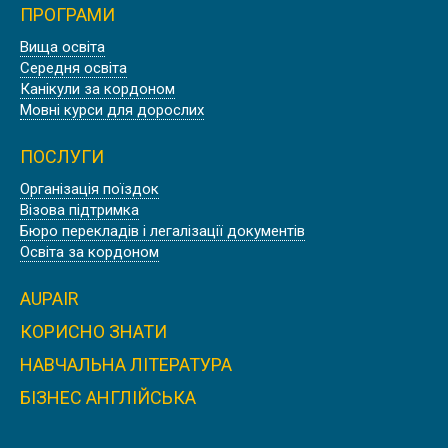
ПРОГРАМИ
Знижка
Вища освіта
Середня освіта
BISHOPSTROW COLLEGE, АНГЛІЯ
Канікули за кордоном
Мовні курси для дорослих
ПОСЛУГИ
Організація поїздок
Знижка
Візова підтримка
ДОУНІВЕРСИТЕТСЬКИЙ КОЛЕДЖ
Бюро перекладів і легалізації документів
OXFORD SIXTH FORM COLLEGE |
Освіта за кордоном
ОКСФОРД, АНГЛІЯ
AUPAIR
КОРИСНО ЗНАТИ
Знижка
НАВЧАЛЬНА ЛІТЕРАТУРА
КОЛЕДЖ D’OVERBROECK’S
БІЗНЕС АНГЛІЙСЬКА
COLLEGE | ОКСФОРД, АНГЛІЯ