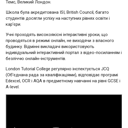
Темс, Великий Лондон.
Школа була акредитована ISI, British Council, багато
студентів досягли успіху на наступних рівнях освіти і
кар’єри.
Учні проходять високоякісні інтерактивні уроки, що
проводяться в режимі онлайн, не виходячи з власного
будинку. Відмінні викладачі використовують
індивідуальний інтерактивний портал з відео-посиланням і
безліччю онлайн-інструментів.
London Tutorial College регулярно інспектується JCQ
(Об’єднана рада за кваліфікаціями), відповідає програмі
Edexcel, OCR і AQA в предметному навчанні на рівні GCSE і
A-level.