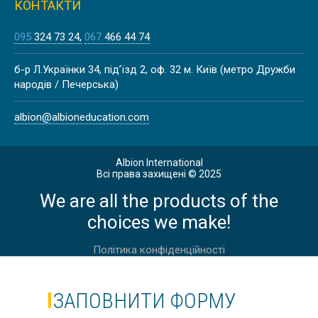
КОНТАКТИ
095
324 73 24
067
466 44 74
BRITISH NATIONAL HIGH SCHOOL
DIPLOMA A-LEVEL ОНЛАЙН,
б-р Л.Українки 34, під’їзд 2, оф. 32 м. Київ (метро Дружби
HARROW SCHOOL, СРЕДНЕЕ
народів / Печерська)
ОБРАЗОВАНИЕ, АНГЛИЯ
albion@albioneducation.com
Albion International
AMERICAN HIGH SCHOOL DIPLOMA
Всі права захищені © 2025
ОНЛАЙН, ASU PREP DIGITAL,
СРЕДНЕЕ ОБРАЗОВАНИЕ,
We are all the products of the
АМЕРИКА
choices we make!
Політика конфіденційності
ЗАПОВНИТИ ФОРМУ
THORNTON ACADEMY | SACO,
MAINE, USA