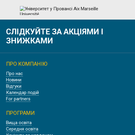
СЛІДКУЙТЕ ЗА АКЦІЯМИ І
УНІВЕРСИТЕТ У ПРОВАНСІ AIX
MARSEILLE UNIVERSITÉ
ЗНИЖКАМИ
ПРО КОМПАНІЮ
Про нас
ШТУДІЄНКОЛЕГ КАРЛСРУЕ,
Новини
НІМЕЧЧИНА
Відгуки
Календар подій
For partners
ПРОГРАМИ
Вища освіта
WASHINGTON STATE UNIVERSITY |
Середня освіта
CША