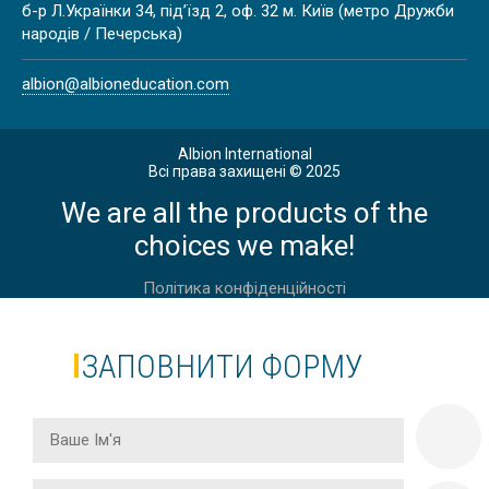
UNIVERSITY OF APPLIED SCIENCES
б-р Л.Українки 34, під’їзд 2, оф. 32 м. Київ (метро Дружби
FRANKFURT, НІМЕЧЧИНА
народів / Печерська)
albion@albioneducation.com
Albion International
Всі права захищені © 2025
UNIVERSITY OF APPLIED SCIENCES
We are all the products of the
MUNICH I НІМЕЧЧИНА
choices we make!
Політика конфіденційності
ЗАПОВНИТИ ФОРМУ
IUBH UNIVERSITY OF APPLIED
SCIENCES НІМЕЧЧИНА