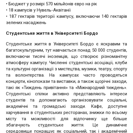
• Бюджет у розмірі 570 мільйонів євро на рік
• 18 кампусів у Нувель-Аквітанії
• 187 гектарів території кампусу, включаючи 140 гектарів
зелених насаджень
Студентське життя в Університеті Бордо
Студентське життя в Університеті Бордо є яскравим та
багатокультурним, тут навчається понад 50 000 студентів,
включаючи тисячі іноземців, що створює різноманітну
атмосферу кампусу. Численні студентські асоціації, клуби
та культурні організації з мистецтва, музики, театру, спорту
та волонтерства. На кампусах часто проводяться
концерти, кінопокази та виставки, а також щорічні заходи,
такі як «Тиждень привітання» та «Міжнародний тиждень».
Студентські спілки активно представляють інтереси
студентів та допомагають організовувати соціальні,
академічні та громадські заходи. Кафе, доступне
харчування в студентських ресторанах, знижки по всьому
місту та можливості для відпочинку ще більше
збагачують студентське життя. Це динамічне
середовище покращує як соціальний, так і академічний