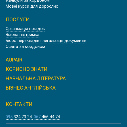
Канікули за кордоном
Мовні курси для дорослих
ПОСЛУГИ
Організація поїздок
Візова підтримка
Бюро перекладів і легалізації документів
ILLINOIS STATE UNIVERSITY | CША
Освіта за кордоном
AUPAIR
КОРИСНО ЗНАТИ
НАВЧАЛЬНА ЛІТЕРАТУРА
COLORADO STATE UNIVERSITY |
БІЗНЕС АНГЛІЙСЬКА
CША
КОНТАКТИ
095
324 73 24
067
466 44 74