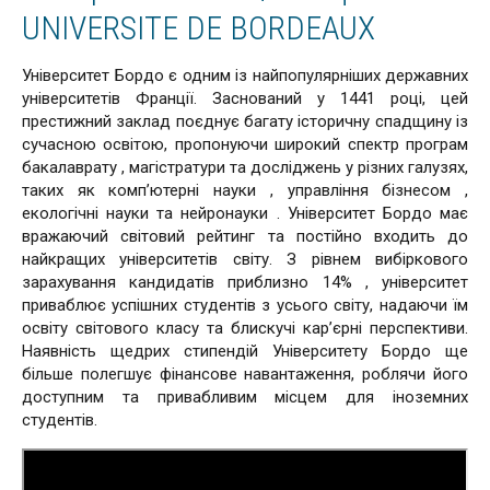
UNIVERSITE DE BORDEAUX
Університет Бордо є одним із найпопулярніших державних
університетів Франції. Заснований у 1441 році, цей
престижний заклад поєднує багату історичну спадщину із
сучасною освітою, пропонуючи широкий спектр програм
бакалаврату , магістратури та досліджень у різних галузях,
таких як комп’ютерні науки , управління бізнесом ,
екологічні науки та нейронауки . Університет Бордо має
вражаючий світовий рейтинг та постійно входить до
найкращих університетів світу. З рівнем вибіркового
зарахування кандидатів приблизно 14% , університет
приваблює успішних студентів з усього світу, надаючи їм
освіту світового класу та блискучі кар’єрні перспективи.
Наявність щедрих стипендій Університету Бордо ще
більше полегшує фінансове навантаження, роблячи його
доступним та привабливим місцем для іноземних
студентів.